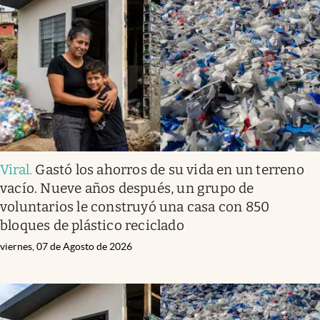
Infotechnology
Clase
Clima
Mundial 2026
Eventos Corporativos
El Cronista Studio
Viral
.
Gastó los ahorros de su vida en un terreno
Mediakit
vacío. Nueve años después, un grupo de
abre en nueva pestaña
voluntarios le construyó una casa con 850
Argentina
bloques de plástico reciclado
viernes, 07 de Agosto de 2026