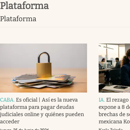
Plataforma
Infotechnology
Clase
Plataforma
Clima
Mundial 2026
Eventos Corporativos
El Cronista Studio
Mediakit
abre en nueva pestaña
CABA
.
Es oficial | Así es la nueva
IA
.
El rezago 
plataforma para pagar deudas
expone a 8 d
judiciales online y quiénes pueden
brechas de s
acceder
mexicana Ko
Karla Tejeda
jueves, 25 de Junio de 2026