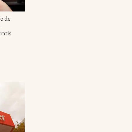
zo de
a
ratis