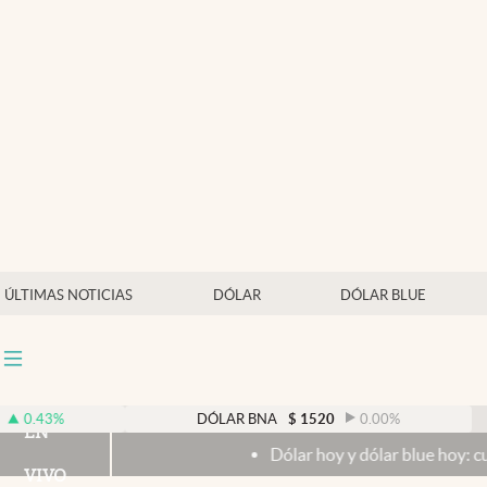
Últimas noticias
Dólar
Members
Economía y Política
Finanzas y Mercados
Mercados Online
ÚLTIMAS NOTICIAS
DÓLAR
DÓLAR BLUE
Negocios
Columnistas
Otras secciones
DÓLAR BNA
$
1520
0.00
%
EN
Dólar hoy y dólar blue hoy: cuál es la cotiz
Apertura
VIVO