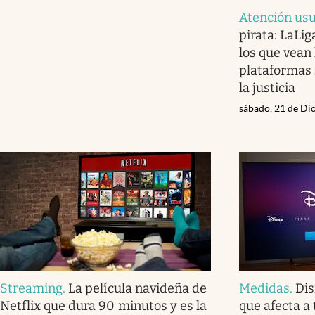
Atención usu
pirata: LaLig
los que vean 
plataformas i
la justicia
sábado, 21 de Di
Streaming
.
La película navideña de
Medidas
.
Dis
Netflix que dura 90 minutos y es la
que afecta a