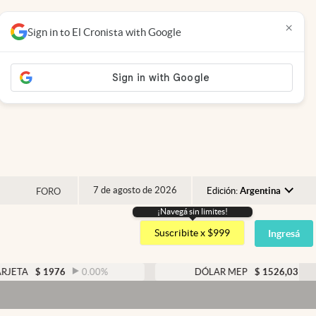
×
Sign in to El Cronista with Google
7 de agosto de 2026
Edición:
Argentina
FORO
¡Navegá sin limites!
Argentina
Suscribite x $999
Ingresá
España
México
1976
0.00
%
DÓLAR MEP
$
1526,03
0.43
%
USA
Colombia