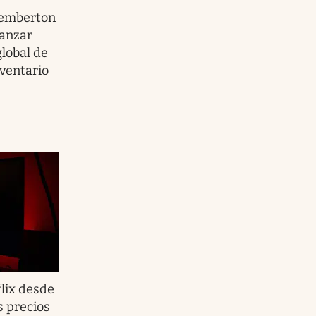
Pemberton
lanzar
lobal de
nventario
lix desde
s precios