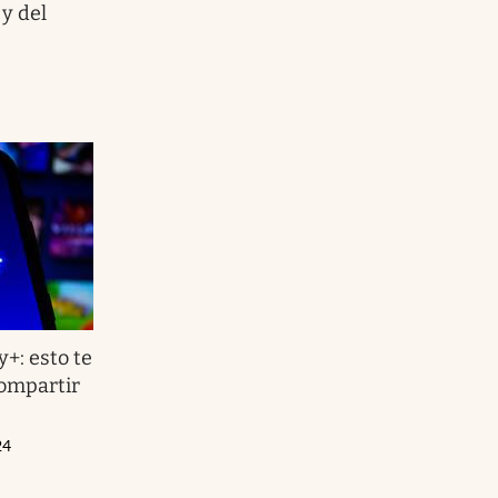
y del
+: esto te
ompartir
24