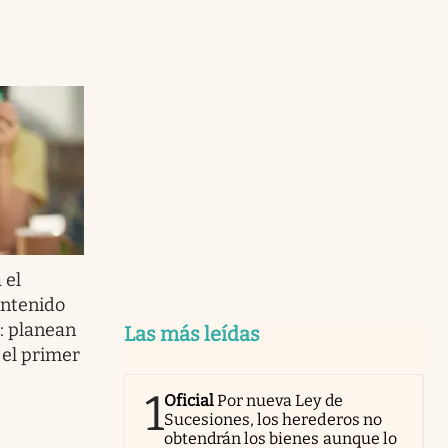
 el
ontenido
: planean
Las más leídas
 el primer
1
Oficial
Por nueva Ley de
Sucesiones, los herederos no
obtendrán los bienes aunque lo