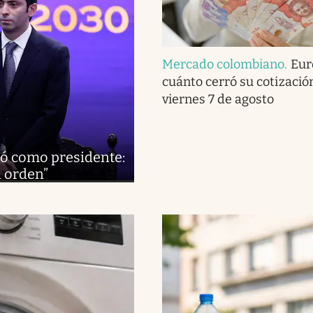
Mercado colombiano
.
Eur
cuánto cerró su cotizació
viernes 7 de agosto
ró como presidente:
l orden”