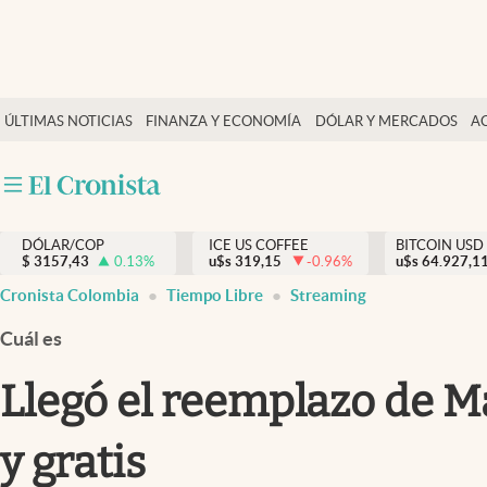
Finanzas y economía
ÚLTIMAS NOTICIAS
FINANZA Y ECONOMÍA
DÓLAR Y MERCADOS
A
Salud y nutrición
Vida espiritual
Actualidad
DÓLAR/COP
ICE US COFFEE
BITCOIN USD
Tiempo libre
$
3157,43
0.13
%
u$s
319,15
-0.96
%
u$s
64.927,1
Dólar y mercados
Cronista Colombia
Tiempo Libre
Streaming
Curiosidades
Cuál es
Llegó el reemplazo de Ma
y gratis