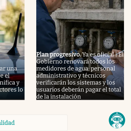
Plan progresivo
.
Ya es oficial | El
Gobierno renovará todos los
ar una
medidores de agua: personal
e el
administrativo y técnicos
nifica y
verificarán los sistemas y los
ctores lo
usuarios deberán pagar el total
de la instalación
lidad