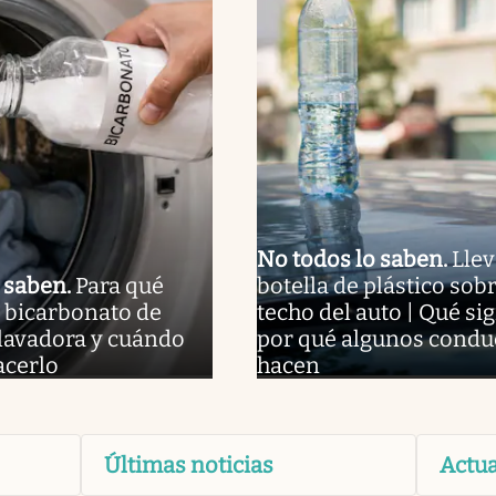
No todos lo saben
.
Llev
o saben
.
Para qué
botella de plástico sobr
 bicarbonato de
techo del auto | Qué sig
 lavadora y cuándo
por qué algunos condu
acerlo
hacen
Últimas noticias
Actua