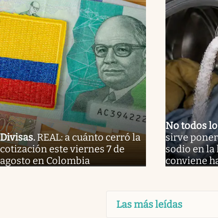
No todos l
Divisas
.
REAL: a cuánto cerró la
sirve poner
cotización este viernes 7 de
sodio en la
agosto en Colombia
conviene h
Las más leídas