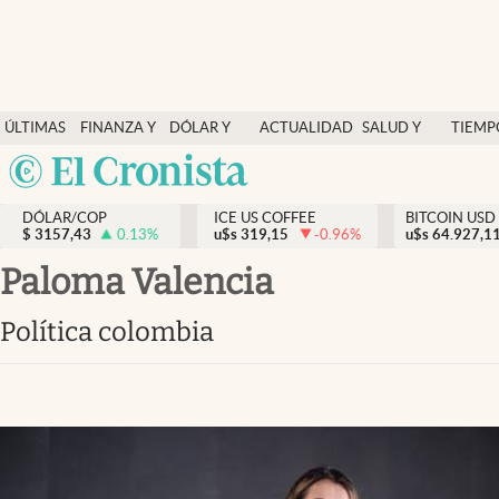
Finanzas y economía
ÚLTIMAS
FINANZA Y
DÓLAR Y
ACTUALIDAD
SALUD Y
TIEMP
Salud y nutrición
NOTICIAS
ECONOMÍA
MERCADOS
NUTRICIÓN
LIBRE
Argentina
Vida espiritual
España
Actualidad
DÓLAR/COP
ICE US COFFEE
BITCOIN USD
$
3157,43
0.13
%
u$s
319,15
-0.96
%
u$s
México
64.927,1
Tiempo libre
USA
Paloma Valencia
Dólar y mercados
Colombia
Política colombia
Uruguay
Curiosidades
Colombia