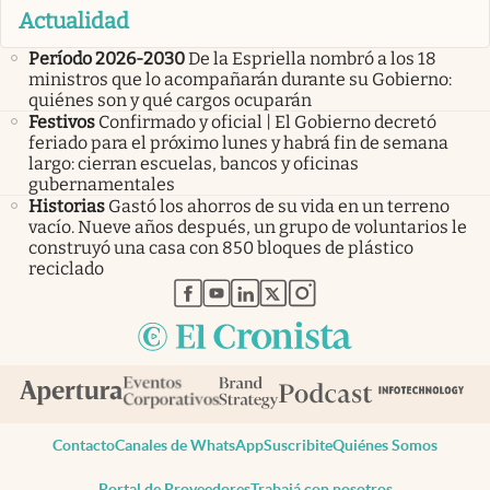
Actualidad
Período 2026-2030
De la Espriella nombró a los 18
ministros que lo acompañarán durante su Gobierno:
quiénes son y qué cargos ocuparán
Festivos
Confirmado y oficial | El Gobierno decretó
feriado para el próximo lunes y habrá fin de semana
largo: cierran escuelas, bancos y oficinas
gubernamentales
Historias
Gastó los ahorros de su vida en un terreno
vacío. Nueve años después, un grupo de voluntarios le
construyó una casa con 850 bloques de plástico
reciclado
abre en nueva pestaña
abre en nueva pestaña
abre en nueva pestaña
abre en nueva pestaña
abre en nueva pestaña
Contacto
Canales de WhatsApp
Suscribite
Quiénes Somos
Portal de Proveedores
Trabajá con nosotros