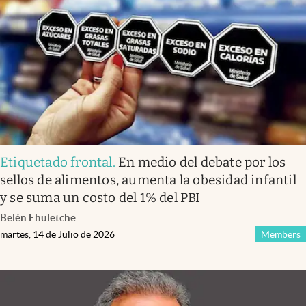
Infotechnology
Clase
Clima
Mundial 2026
Eventos Corporativos
El Cronista Studio
Etiquetado frontal
.
En medio del debate por los
Mediakit
sellos de alimentos, aumenta la obesidad infantil
abre en nueva pestaña
y se suma un costo del 1% del PBI
Argentina
Belén Ehuletche
martes, 14 de Julio de 2026
Members