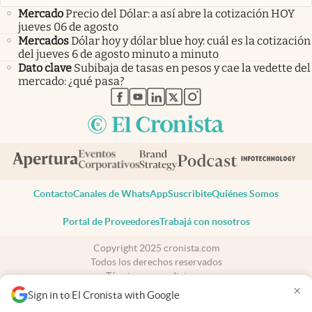
Mercado
Precio del Dólar: a así abre la cotización HOY
jueves 06 de agosto
Mercados
Dólar hoy y dólar blue hoy: cuál es la cotización
del jueves 6 de agosto minuto a minuto
Dato clave
Subibaja de tasas en pesos y cae la vedette del
mercado: ¿qué pasa?
abre en nueva pestaña
abre en nueva pestaña
abre en nueva pestaña
abre en nueva pestaña
abre en nueva pestaña
Contacto
Canales de WhatsApp
Suscribite
Quiénes Somos
Portal de Proveedores
Trabajá con nosotros
Copyright 2025 cronista.com
Todos los derechos reservados
Términos y condiciones
×
Privacidad
Sign in to El Cronista with Google
Consentimiento