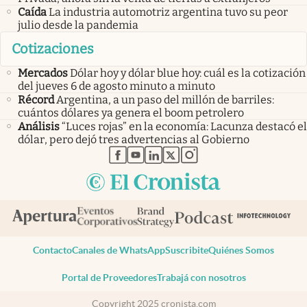
Caída
La industria automotriz argentina tuvo su peor
julio desde la pandemia
Cotizaciones
Mercados
Dólar hoy y dólar blue hoy: cuál es la cotización
del jueves 6 de agosto minuto a minuto
Récord
Argentina, a un paso del millón de barriles:
cuántos dólares ya genera el boom petrolero
Análisis
“Luces rojas” en la economía: Lacunza destacó el
dólar, pero dejó tres advertencias al Gobierno
abre en nueva pestaña
abre en nueva pestaña
abre en nueva pestaña
abre en nueva pestaña
abre en nueva pestaña
Contacto
Canales de WhatsApp
Suscribite
Quiénes Somos
Portal de Proveedores
Trabajá con nosotros
Copyright 2025 cronista.com