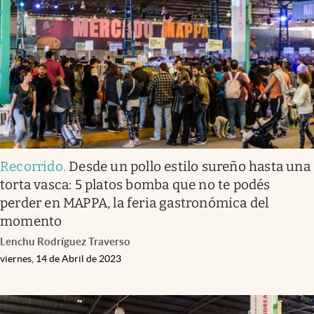
Infotechnology
Clase
Clima
Mundial 2026
Eventos Corporativos
El Cronista Studio
Recorrido
.
Desde un pollo estilo sureño hasta una
Mediakit
torta vasca: 5 platos bomba que no te podés
abre en nueva pestaña
perder en MAPPA, la feria gastronómica del
Argentina
momento
Lenchu Rodríguez Traverso
viernes, 14 de Abril de 2023