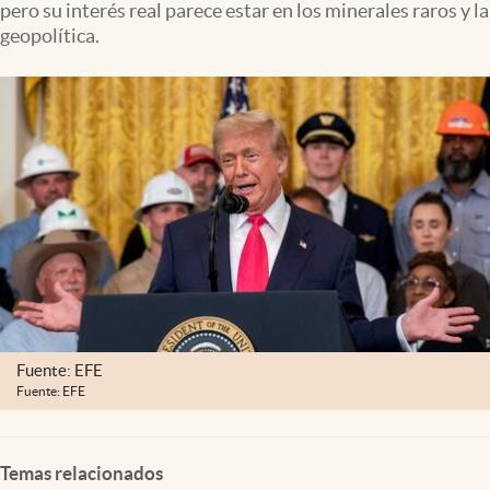
pero su interés real parece estar en los minerales raros y la
Clima
geopolítica.
Espiritualidad
Mediakit
abre en nueva pestaña
México
Fuente: EFE
Fuente: EFE
Temas relacionados