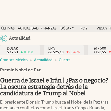
Últimas Noticias
ÚLTIMAS
ACTUALIDAD
FINANZAS
DÓLAR Y
PC Y
VIDA Y
Actualidad
NOTICIAS
Y
MERCADOS
CELULAR
ESTILO
Argentina
Actualidad
Finanzas y economía
ECONOMÍA
España
Dólar y mercados
DÓLAR
BMV
S&P 500
$
17,21
0.01
%
66.525,18
-0.46
%
México
7723,55
Internacionales
Cronista México
Actualidad
Guerra
USA
Opinión
Colombia
Premio Nobel de Paz
Uruguay
Brand Strategy
Guerra de Israel e Irán | ¿Paz o negocio?
Pc y celular
La oscura estrategia detrás de la
candidatura de Trump al Nobel
Vida y estilo
El presidente Donald Trump busca el Nobel de la Paz tras
Tv
mediar en conflictos como Israel-Irán y Congo-Ruanda,