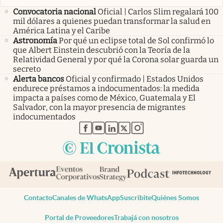
Convocatoria nacional
Oficial | Carlos Slim regalará 100
mil dólares a quienes puedan transformar la salud en
América Latina y el Caribe
Astronomía
Por qué un eclipse total de Sol confirmó lo
que Albert Einstein descubrió con la Teoría de la
Relatividad General y por qué la Corona solar guarda un
secreto
Alerta bancos
Oficial y confirmado | Estados Unidos
endurece préstamos a indocumentados: la medida
impacta a países como de México, Guatemala y El
Salvador, con la mayor presencia de migrantes
indocumentados
abre en nueva pestaña
abre en nueva pestaña
abre en nueva pestaña
abre en nueva pestaña
abre en nueva pestaña
Contacto
Canales de WhatsApp
Suscribite
Quiénes Somos
Portal de Proveedores
Trabajá con nosotros