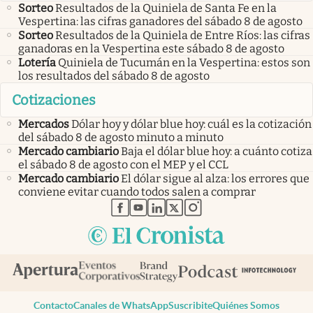
Sorteo
Resultados de la Quiniela de Santa Fe en la
Vespertina: las cifras ganadores del sábado 8 de agosto
Sorteo
Resultados de la Quiniela de Entre Ríos: las cifras
ganadoras en la Vespertina este sábado 8 de agosto
Lotería
Quiniela de Tucumán en la Vespertina: estos son
los resultados del sábado 8 de agosto
Cotizaciones
Mercados
Dólar hoy y dólar blue hoy: cuál es la cotización
del sábado 8 de agosto minuto a minuto
Mercado cambiario
Baja el dólar blue hoy: a cuánto cotiza
el sábado 8 de agosto con el MEP y el CCL
Mercado cambiario
El dólar sigue al alza: los errores que
conviene evitar cuando todos salen a comprar
abre en nueva pestaña
abre en nueva pestaña
abre en nueva pestaña
abre en nueva pestaña
abre en nueva pestaña
Contacto
Canales de WhatsApp
Suscribite
Quiénes Somos