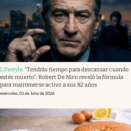
Infotechnology
Clase
Clima
Mundial 2026
Eventos Corporativos
El Cronista Studio
Lifestyle
.
“Tendrás tiempo para descansar cuando
Mediakit
estés muerto”: Robert De Niro reveló la fórmula
abre en nueva pestaña
para mantenerse activo a sus 82 años
Argentina
miércoles, 01 de Julio de 2026