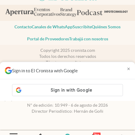
Contacto
Canales de WhatsApp
Suscribite
Quiénes Somos
Portal de Proveedores
Trabajá con nosotros
Copyright 2025 cronista.com
Todos los derechos reservados
Términos y condiciones
×
Privacidad
Sign in to El Cronista with Google
Consentimiento
Tel:
+54 11 7078-3270
cronista.com
es propiedad de El Cronista Comercial S.A Registro de
propiedad intelectual: 56576959
N° de edición: 10.949 - 6 de agosto de 2026
Director Periodístico: Hernán de Goñi