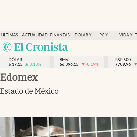
Últimas Noticias
ÚLTIMAS
ACTUALIDAD
FINANZAS
DÓLAR Y
PC Y
VIDA Y
Actualidad
NOTICIAS
Y
MERCADOS
CELULAR
ESTILO
Argentina
Finanzas y economía
ECONOMÍA
España
Dólar y mercados
DÓLAR
BMV
S&P 500
$
17,15
0.13
%
66.396,15
-0.19
%
México
7709,96
Internacionales
USA
Edomex
Opinión
Colombia
Estado de México
Uruguay
Brand Strategy
Pc y celular
Vida y estilo
Tv