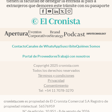
tienen la facultad de denegar la entrada al país a
extranjeros que demoren este trámite con su pasaporte
abre en nueva pestaña
abre en nueva pestaña
abre en nueva pestaña
abre en nueva pestaña
abre en nueva pestaña
Contacto
Canales de WhatsApp
Suscribite
Quiénes Somos
Portal de Proveedores
Trabajá con nosotros
Copyright 2025 cronista.com
Todos los derechos reservados
Términos y condiciones
Privacidad
Consentimiento
Tel:
+54 11 7078-3270
cronista.com
es propiedad de El Cronista Comercial S.A Registro de
propiedad intelectual: 56576959
N° de edición: 10.951 - 8 de agosto de 2026