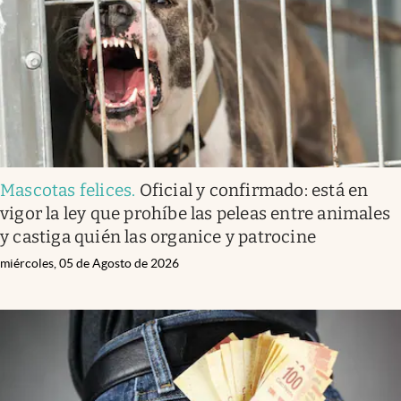
Clima
Espiritualidad
Mediakit
abre en nueva pestaña
México
Mascotas felices
.
Oficial y confirmado: está en
vigor la ley que prohíbe las peleas entre animales
y castiga quién las organice y patrocine
miércoles, 05 de Agosto de 2026