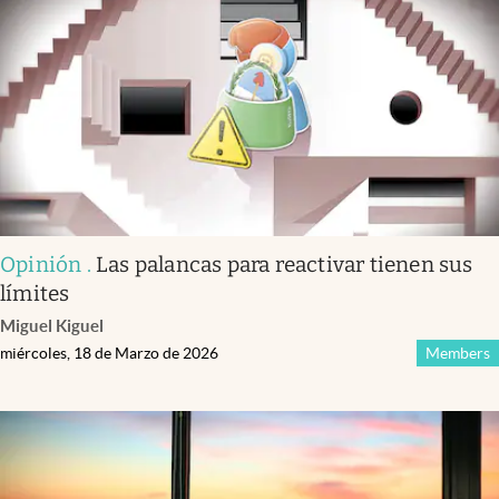
Infotechnology
Clase
Clima
Mundial 2026
Eventos Corporativos
El Cronista Studio
Opinión
.
Las palancas para reactivar tienen sus
Mediakit
límites
abre en nueva pestaña
Miguel Kiguel
Argentina
miércoles, 18 de Marzo de 2026
Members