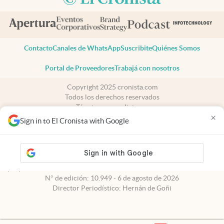
Contacto
Canales de WhatsApp
Suscribite
Quiénes Somos
Portal de Proveedores
Trabajá con nosotros
Copyright 2025 cronista.com
Todos los derechos reservados
Términos y condiciones
×
Privacidad
Sign in to El Cronista with Google
Consentimiento
Tel:
+54 11 7078-3270
cronista.com
es propiedad de El Cronista Comercial S.A Registro de
propiedad intelectual: 56576959
N° de edición: 10.949 - 6 de agosto de 2026
Director Periodístico: Hernán de Goñi