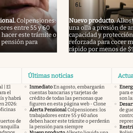
ional
.
Colpensiones:
Nuevo producto
.
Alkost
dores entre 55 y 60
una olla a presión de 
hacer este trámite o
capacidad y protección
 pensión para
reforzada para cocer 
rápido por menos de $
Últimas noticias
Actua
l | El
Inmediato
En agosto, embargarán
Energ
ra el
cuentas bancarias y tarjetas de
para e
ís y habrá
crédito de todas las personas que
son la
en 2026:
figuren en esta página web - Clone
Desarr
oficinas
Alerta Pensional
Colpensiones: los
de gu
trabajadores entre 55 y 60 años
contro
uertos de
deben hacer este trámite o perderán
repres
ranquilla
la pensión para siempre
Restr
dadanos
Nuevo producto
Alkosto liquida una
Bolivi