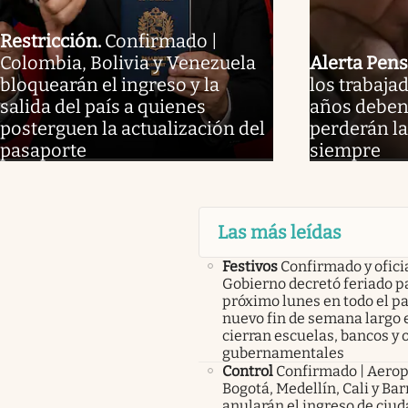
Restricción
.
Confirmado |
Colombia, Bolivia y Venezuela
Alerta Pens
bloquearán el ingreso y la
los trabaja
salida del país a quienes
años deben 
posterguen la actualización del
perderán la
pasaporte
siempre
Las más leídas
Festivos
Confirmado y oficia
Gobierno decretó feriado pa
próximo lunes en todo el pa
nuevo fin de semana largo 
cierran escuelas, bancos y 
gubernamentales
Control
Confirmado | Aerop
Bogotá, Medellín, Cali y Bar
anularán el ingreso de ciu