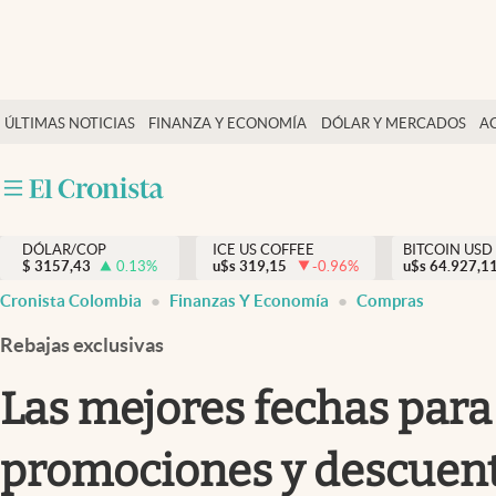
Finanzas y economía
ÚLTIMAS NOTICIAS
FINANZA Y ECONOMÍA
DÓLAR Y MERCADOS
A
Salud y nutrición
Vida espiritual
Actualidad
DÓLAR/COP
ICE US COFFEE
BITCOIN USD
Tiempo libre
$
3157,43
0.13
%
u$s
319,15
-0.96
%
u$s
64.927,1
Dólar y mercados
Cronista Colombia
Finanzas Y Economía
Compras
Curiosidades
Rebajas exclusivas
Las mejores fechas para
promociones y descuent