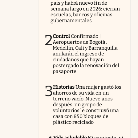
país y habrá nuevo fin de
semana largo en 2026: cierran
escuelas, bancos y oficinas
gubernamentales
2
Control
Confirmado |
Aeropuertos de Bogotá,
Medellín, Cali y Barranquilla
anularán el ingreso de
ciudadanos que hayan
postergado la renovación del
pasaporte
3
Historias
Una mujer gastó los
ahorros de su vida en un
terreno vacío. Nueve años
después, un grupo de
voluntarios le construyó una
casa con 850 bloques de
plástico reciclado
Vida saludable
Ni caminata, ni