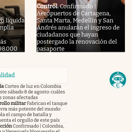
Control
.
Confirmado |
Aeropuertos de Cartagena,
o liquida
Santa Marta, Medellín y San
amplia
Andrés anularán el ingreso de
ciudadanos que hayan
más
postergado la renovación del
98.000
pasaporte
lidad
ía
Cortes de luz en Colombia
ste sábado 8 de agosto: cuáles
s zonas afectadas
ollo militar
Fabrican el tanque
erra más potente del mundo:
la el campo de batalla y
enta el orgullo de este país
icción
Confirmado | Colombia,
a y Venezuela bloquearán el