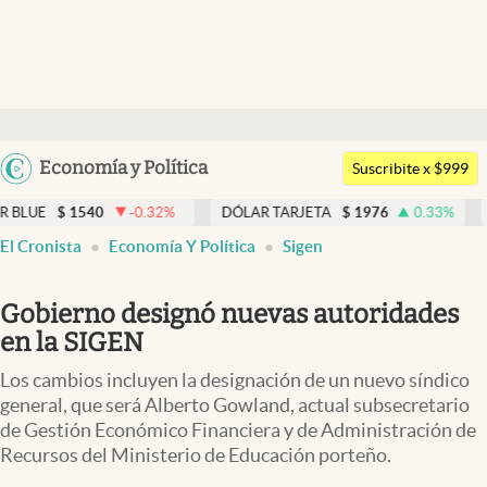
Últimas noticias
Dólar
Argentina
Economía y Política
Members
Suscribite x $999
España
Economía y Política
-0.32
%
DÓLAR TARJETA
$
1976
0.33
%
DÓLAR MEP
$
1
México
El Cronista
Economía Y Política
Sigen
Finanzas y Mercados
USA
Mercados Online
Colombia
Gobierno designó nuevas autoridades
Uruguay
Negocios
en la SIGEN
Columnistas
Los cambios incluyen la designación de un nuevo síndico
general, que será Alberto Gowland, actual subsecretario
Otras secciones
de Gestión Económico Financiera y de Administración de
Recursos del Ministerio de Educación porteño.
Apertura