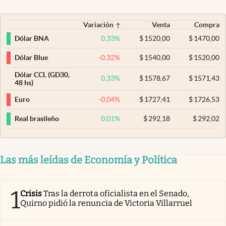
Variación
Venta
Compra
0,33
%
$
1520,00
$
1470,00
Dólar BNA
-0,32
%
$
1540,00
$
1520,00
Dólar Blue
Dólar CCL (GD30,
0,33
%
$
1578,67
$
1571,43
48 hs)
-0,04
%
$
1727,41
$
1726,53
Euro
0,01
%
$
292,18
$
292,02
Real brasileño
Las más leídas de Economía y Política
1
Crisis
Tras la derrota oficialista en el Senado,
Quirno pidió la renuncia de Victoria Villarruel