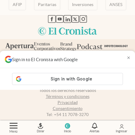
AFIP
Paritarias
Inversiones
ANSES
abre en nueva pestaña
abre en nueva pestaña
abre en nueva pestaña
abre en nueva pestaña
abre en nueva pestaña
×
Sign in to El Cronista with Google
Contacto
Canales de WhatsApp
Suscribite
Quiénes Somos
Portal de Proveedores
Trabajá con nosotros
Copyright 2025 cronista.com
Todos los derechos reservados
Términos y condiciones
Privacidad
Consentimiento
Tel:
+54 11 7078-3270
cronista.com
es propiedad de El Cronista Comercial S.A Registro de
Dolar
Inicio
Alertas
Ingresar
Menú
propiedad intelectual: 56576959