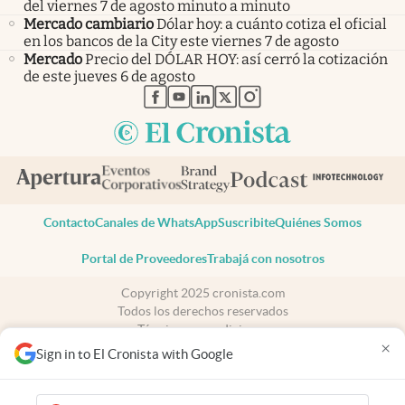
del viernes 7 de agosto minuto a minuto
Mercado cambiario
Dólar hoy: a cuánto cotiza el oficial
en los bancos de la City este viernes 7 de agosto
Mercado
Precio del DÓLAR HOY: así cerró la cotización
de este jueves 6 de agosto
abre en nueva pestaña
abre en nueva pestaña
abre en nueva pestaña
abre en nueva pestaña
abre en nueva pestaña
Contacto
Canales de WhatsApp
Suscribite
Quiénes Somos
Portal de Proveedores
Trabajá con nosotros
Copyright 2025 cronista.com
Todos los derechos reservados
Términos y condiciones
×
Privacidad
Sign in to El Cronista with Google
Consentimiento
Tel:
+54 11 7078-3270