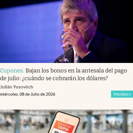
Infotechnology
Clase
Clima
Mundial 2026
Eventos Corporativos
El Cronista Studio
Cupones
.
Bajan los bonos en la antesala del pago
Mediakit
de julio: ¿cuándo se cobrarán los dólares?
abre en nueva pestaña
Julián Yosovitch
Argentina
miércoles, 08 de Julio de 2026
Members