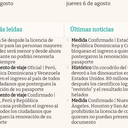
agosto
jueves 6 de agosto
ás leídas
Últimas noticias
a
Se despide la licencia de
Medida
Confirmado | Esta
ir para las personas mayores:
República Dominicana y C
idez será menor y desde ahora
bloquean el ingreso a qui
lante no podrán renovarla
postergaron la renovación
siempre
pasaporte
nto de viaje
Oficial | Perú,
Histórico
Un cocodrilo del 
ica Dominicana y Venezuela
devoró a los dinosaurios en
n el ingreso al país de todos
Estados Unidos. 80 millon
udadanos que posterguen la
después los científicos lo
ción de su pasaporte
“revivirlo” y el resultado lo
helados
nto de viaje
Confirmado |
, Perú y República
Medida
Confirmado | Nuev
cana prohíben el ingreso al
Ángeles, Houston y San A
todos los ciudadanos que
prohibirán la licencia de c
guen la renovación de su
quienes no puedan presen
rte
documento