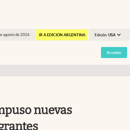
de agosto de 2026
IR A EDICIÓN ARGENTINA
Edición:
USA
Argentina
Acceder
España
México
USA
Colombia
Uruguay
impuso nuevas
igrantes