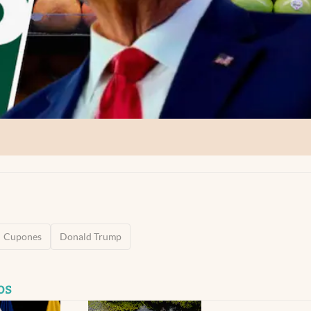
Cupones
Donald Trump
os