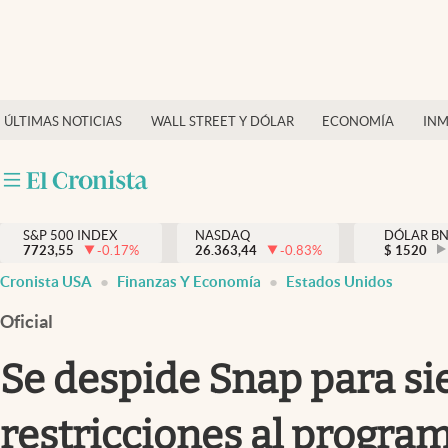
Últimas Noticias
Finanzas y economía
ÚLTIMAS NOTICIAS
WALL STREET Y DÓLAR
ECONOMÍA
INM
Wall Street y dólar
Inmigración
Trending
S&P 500 INDEX
NASDAQ
DÓLAR B
7723,55
-0.17
%
26.363,44
-0.83
%
$
1520
Tiempo
Cronista USA
Finanzas Y Economía
Estados Unidos
Ciencia y salud
Oficial
Espiritual
Se despide Snap para s
Streaming
restricciones al progra
PC y mobile