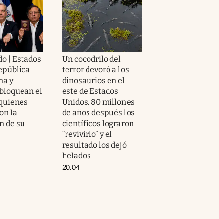
o | Estados
Un cocodrilo del
epública
terror devoró a los
na y
dinosaurios en el
bloquean el
este de Estados
 quienes
Unidos. 80 millones
on la
de años después los
n de su
científicos lograron
e
“revivirlo” y el
resultado los dejó
helados
20:04