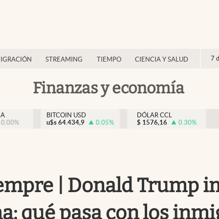
7 
IGRACIÓN
STREAMING
TIEMPO
CIENCIA Y SALUD
Finanzas y economía
NA
BITCOIN USD
DÓLAR CCL
0.00
%
u$s
64.434,9
0.05
%
$
1576,16
0.30
%
iempre | Donald Trump 
ma: qué pasa con los inm