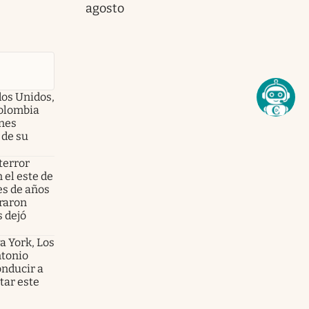
agosto
dos Unidos,
olombia
enes
 de su
terror
 el este de
es de años
graron
s dejó
a York, Los
ntonio
onducir a
tar este