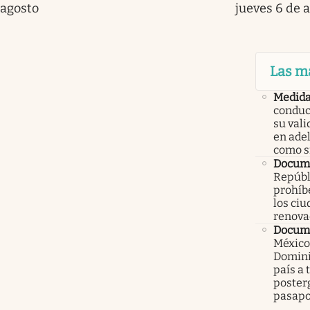
agosto
jueves 6 de 
Las m
Medid
conduc
su val
en ade
como 
Docume
Repúbl
prohíbe
los ci
renova
Docume
México
Domini
país a 
poster
pasapo