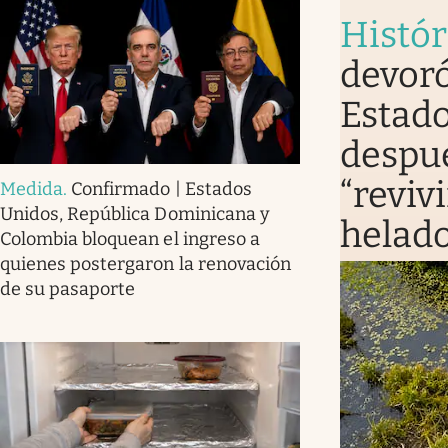
Histór
devoró
Estado
despué
“revivi
Medida
.
Confirmado | Estados
Unidos, República Dominicana y
helad
Colombia bloquean el ingreso a
quienes postergaron la renovación
de su pasaporte