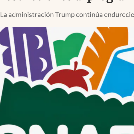
Lifestyle
La administración Trump continúa endureciend