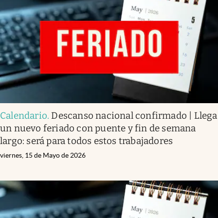
Infotechnology
Clase
Clima
Mundial 2026
Eventos Corporativos
El Cronista Studio
Calendario
.
Descanso nacional confirmado | Llega
Mediakit
un nuevo feriado con puente y fin de semana
abre en nueva pestaña
largo: será para todos estos trabajadores
Argentina
viernes, 15 de Mayo de 2026