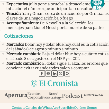
Expectativa
Julio pone a prueba la desaceleración de la
inflación: el número que anticipan las consultoras
Tensión
Irán y Omán, cerca de un acuerdo por Ormuz: las
claves de una negociación bajo fuego
Acompañamiento
De Newell’s a la Selección: los
mensajes para Lionel Messi por la muerte de su padre
Cotizaciones
Mercados
Dólar hoy y dólar blue hoy: cuál es la cotización
del sábado 8 de agosto minuto a minuto
Mercado cambiario
Baja el dólar blue hoy: a cuánto cotiza
el sábado 8 de agosto con el MEP y el CCL
Mercado cambiario
El dólar sigue al alza: los errores que
conviene evitar cuando todos salen a comprar
abre en nueva pestaña
abre en nueva pestaña
abre en nueva pestaña
abre en nueva pestaña
abre en nueva pestaña
Contacto
Canales de WhatsApp
Suscribite
Quiénes Somos