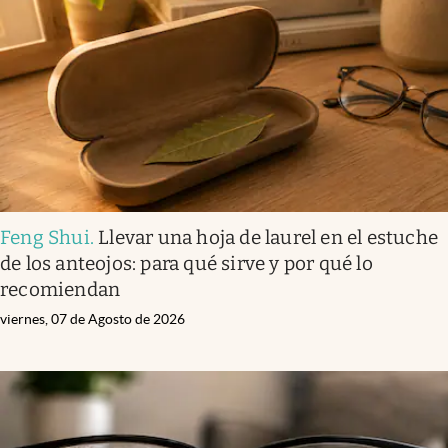
Infotechnology
Clase
Clima
Mundial 2026
Eventos Corporativos
El Cronista Studio
Feng Shui
.
Llevar una hoja de laurel en el estuche
Mediakit
de los anteojos: para qué sirve y por qué lo
abre en nueva pestaña
recomiendan
Argentina
viernes, 07 de Agosto de 2026