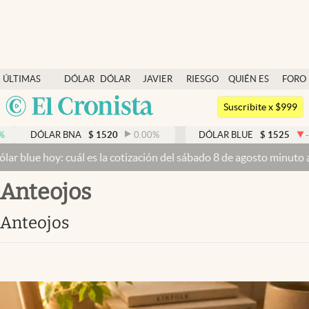
Últimas noticias
ÚLTIMAS
DÓLAR
DÓLAR
JAVIER
RIESGO
QUIÉN ES
FORO
Dólar
NOTICIAS
BLUE
MILEI
PAÍS
QUIÉN
Argentina
Members
Suscribite x $999
España
Economía y Política
AR BNA
$
1520
0.00
%
DÓLAR BLUE
$
1525
-0.33
%
México
 cuál es la cotización del sábado 8 de agosto minuto a minuto
Dólar
Finanzas y Mercados
USA
anteojos
Mercados Online
Colombia
Uruguay
Negocios
anteojos
Columnistas
Otras secciones
Apertura