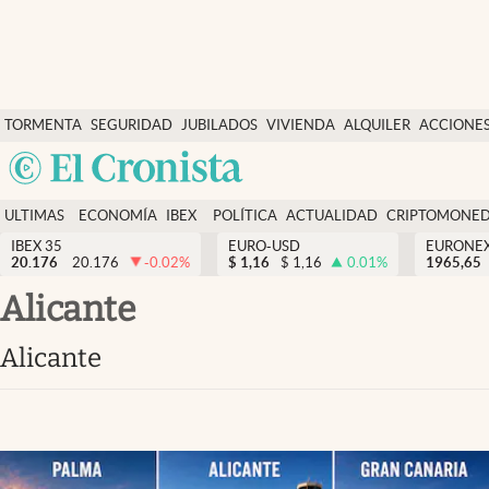
Últimas Noticias
TORMENTA
SEGURIDAD
JUBILADOS
VIVIENDA
ALQUILER
ACCIONE
Economía y finanzas
SOCIAL
Argentina
Política
España
Actualidad
ULTIMAS
ECONOMÍA
IBEX
POLÍTICA
ACTUALIDAD
CRIPTOMONE
México
NOTICIAS
Y
Y
IBEX 35
EURO-USD
EURONE
Criptomonedas
20.176
20.176
-0.02
%
$
1,16
$
1,16
0.01
%
USA
1965,65
FINANZAS
EURO
Colombia
alicante
España
Uruguay
alicante