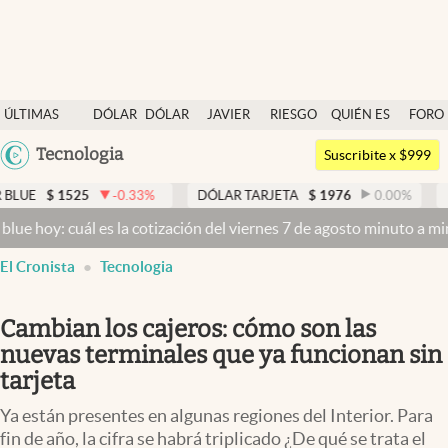
Últimas noticias
ÚLTIMAS
DÓLAR
DÓLAR
JAVIER
RIESGO
QUIÉN ES
FORO
Dólar
NOTICIAS
BLUE
MILEI
PAÍS
QUIÉN
Argentina
Tecnologia
Members
Suscribite x $999
España
Economía y Política
525
-0.33
%
DÓLAR TARJETA
$
1976
0.00
%
DÓLAR ME
México
cuál es la cotización del viernes 7 de agosto minuto a minuto
Dólar 
Finanzas y Mercados
USA
El Cronista
Tecnologia
Mercados Online
Colombia
Uruguay
Negocios
Cambian los cajeros: cómo son las
Columnistas
nuevas terminales que ya funcionan sin
tarjeta
Otras secciones
Ya están presentes en algunas regiones del Interior. Para
Apertura
fin de año, la cifra se habrá triplicado ¿De qué se trata el