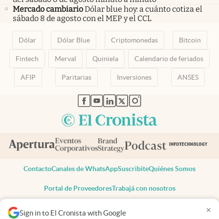
Mercado cambiario
Dólar blue hoy: a cuánto cotiza el
sábado 8 de agosto con el MEP y el CCL
Dólar
Dólar Blue
Criptomonedas
Bitcoin
Fintech
Merval
Quiniela
Calendario de feriados
AFIP
Paritarias
Inversiones
ANSES
abre en nueva pestaña
abre en nueva pestaña
abre en nueva pestaña
abre en nueva pestaña
abre en nueva pestaña
Contacto
Canales de WhatsApp
Suscribite
Quiénes Somos
Portal de Proveedores
Trabajá con nosotros
Copyright 2025 cronista.com
×
Sign in to El Cronista with Google
Todos los derechos reservados