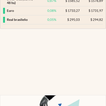
0,87
%
$
1585,52
$
1576,89
48 hs)
0,08
%
$
1733,27
$
1731,97
Euro
0,05
%
$
295,03
$
294,82
Real brasileño