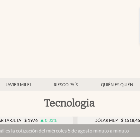
JAVIER MILEI
RIESGO PAÍS
QUIÉN ES QUIÉN
Tecnologia
A
$
1976
0.33
%
DÓLAR MEP
$
1518,45
-0.05
ación del miércoles 5 de agosto minuto a minuto