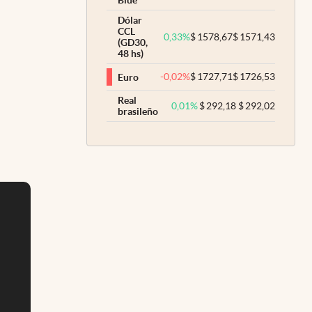
Blue
Dólar
CCL
0,33
%
$
1578,67
$
1571,43
(GD30,
48 hs)
-0,02
%
$
1727,71
$
1726,53
Euro
Real
0,01
%
$
292,18
$
292,02
brasileño