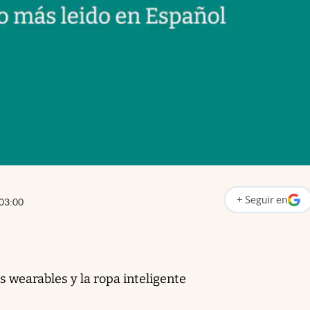
+
Seguir
en
03:00
abre en nueva p
os wearables y la ropa inteligente