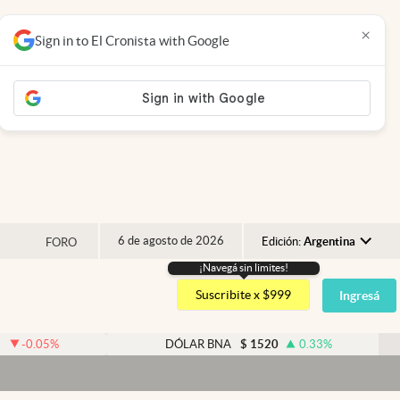
×
Sign in to El Cronista with Google
6 de agosto de 2026
Edición:
Argentina
FORO
¡Navegá sin limites!
Argentina
Suscribite x $999
Ingresá
España
México
%
DÓLAR BNA
$
1520
0.33
%
USA
Colombia