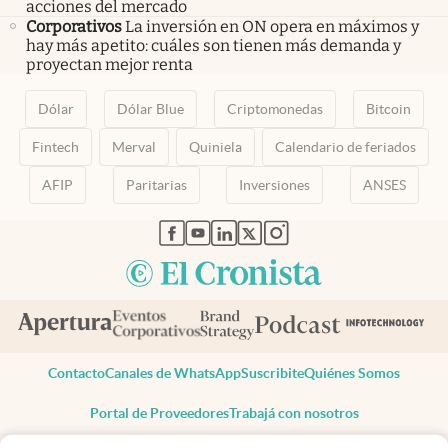
acciones del mercado
Corporativos
La inversión en ON opera en máximos y
hay más apetito: cuáles son tienen más demanda y
proyectan mejor renta
Dólar
Dólar Blue
Criptomonedas
Bitcoin
Fintech
Merval
Quiniela
Calendario de feriados
AFIP
Paritarias
Inversiones
ANSES
abre en nueva pestaña
abre en nueva pestaña
abre en nueva pestaña
abre en nueva pestaña
abre en nueva pestaña
Contacto
Canales de WhatsApp
Suscribite
Quiénes Somos
Portal de Proveedores
Trabajá con nosotros