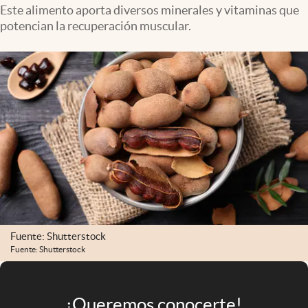
Infotechnology
Este alimento aporta diversos minerales y vitaminas que
potencian la recuperación muscular.
Clase
Clima
Mundial 2026
Eventos Corporativos
El Cronista Studio
Mediakit
abre en nueva pestaña
Argentina
Fuente: Shutterstock
Fuente: Shutterstock
¡Queremos conocerte!