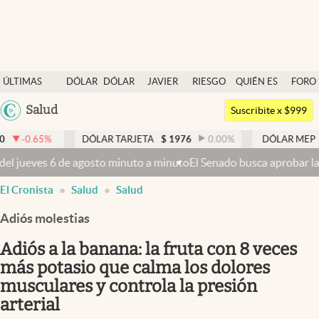
Últimas noticias
ÚLTIMAS
DÓLAR
DÓLAR
JAVIER
RIESGO
QUIÉN ES
FORO
Dólar
NOTICIAS
BLUE
MILEI
PAÍS
QUIÉN
Argentina
Salud
Members
Suscribite x $999
España
Economía y Política
DÓLAR TARJETA
$
1976
0.00
%
DÓLAR MEP
$
1520,48
México
uto a minuto
El Senado busca aprobar la Ley de Propiedad Privada, a
Finanzas y Mercados
USA
El Cronista
Salud
Salud
Mercados Online
Colombia
Uruguay
Adiós molestias
Negocios
Adiós a la banana: la fruta con 8 veces
Columnistas
más potasio que calma los dolores
Otras secciones
musculares y controla la presión
Apertura
arterial