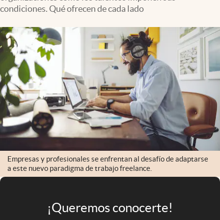
Infotechnology
condiciones. Qué ofrecen de cada lado
Clase
Clima
Mundial 2026
Eventos Corporativos
El Cronista Studio
Mediakit
abre en nueva pestaña
Argentina
Empresas y profesionales se enfrentan al desafío de adaptarse
a este nuevo paradigma de trabajo freelance.
¡Queremos conocerte!