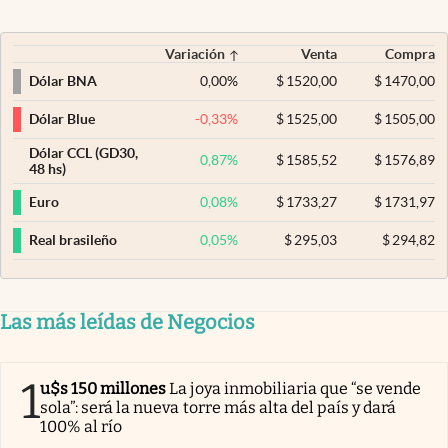
Variación
Venta
Compra
0,00
%
$
1520,00
$
1470,00
Dólar BNA
-0,33
%
$
1525,00
$
1505,00
Dólar Blue
Dólar CCL (GD30,
0,87
%
$
1585,52
$
1576,89
48 hs)
0,08
%
$
1733,27
$
1731,97
Euro
0,05
%
$
295,03
$
294,82
Real brasileño
Las más leídas de Negocios
1
u$s 150 millones
La joya inmobiliaria que “se vende
sola”: será la nueva torre más alta del país y dará
100% al río