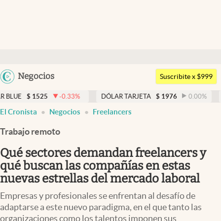
Últimas noticias
Dólar
Argentina
Negocios
Members
Suscribite x $999
España
Economía y Política
25
-0.33
%
DÓLAR TARJETA
$
1976
0.00
%
DÓLAR ME
México
El Cronista
Negocios
Freelancers
Finanzas y Mercados
USA
Trabajo remoto
Mercados Online
Colombia
Uruguay
Qué sectores demandan freelancers y
Negocios
qué buscan las compañías en estas
Columnistas
nuevas estrellas del mercado laboral
Otras secciones
Empresas y profesionales se enfrentan al desafío de
adaptarse a este nuevo paradigma, en el que tanto las
Apertura
organizaciones como los talentos imponen sus