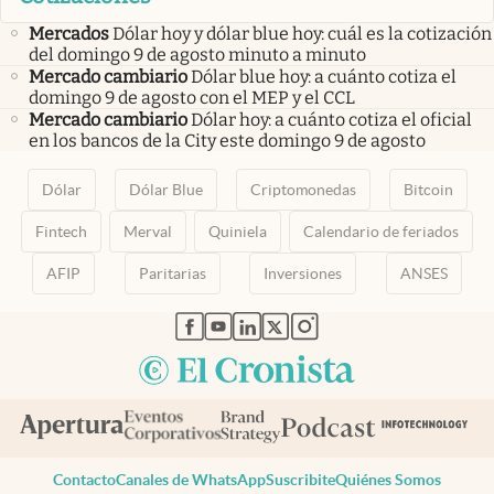
Mercados
Dólar hoy y dólar blue hoy: cuál es la cotización
del domingo 9 de agosto minuto a minuto
Mercado cambiario
Dólar blue hoy: a cuánto cotiza el
domingo 9 de agosto con el MEP y el CCL
Mercado cambiario
Dólar hoy: a cuánto cotiza el oficial
en los bancos de la City este domingo 9 de agosto
Dólar
Dólar Blue
Criptomonedas
Bitcoin
Fintech
Merval
Quiniela
Calendario de feriados
AFIP
Paritarias
Inversiones
ANSES
abre en nueva pestaña
abre en nueva pestaña
abre en nueva pestaña
abre en nueva pestaña
abre en nueva pestaña
Contacto
Canales de WhatsApp
Suscribite
Quiénes Somos