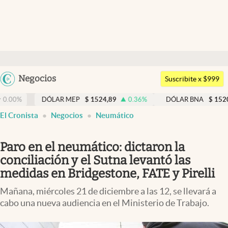
Últimas noticias
Dólar
Argentina
Negocios
Members
Suscribite x $999
España
Economía y Política
DÓLAR MEP
$
1524,89
0.36
%
DÓLAR BNA
$
1520
0.00
%
México
El Cronista
Negocios
Neumático
Finanzas y Mercados
USA
Mercados Online
Colombia
Paro en el neumático: dictaron la
Uruguay
Negocios
conciliación y el Sutna levantó las
medidas en Bridgestone, FATE y Pirelli
Columnistas
Mañana, miércoles 21 de diciembre a las 12, se llevará a
Otras secciones
cabo una nueva audiencia en el Ministerio de Trabajo.
Apertura