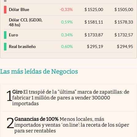
-0,33
%
$
1525,00
$
1505,00
Dólar Blue
Dólar CCL (GD30,
0,59
%
$
1581,11
$
1578,33
48 hs)
0,34
%
$
1733,87
$
1732,57
Euro
0,60
%
$
295,19
$
294,95
Real brasileño
Las más leídas de Negocios
1
Giro
El traspié de la “última” marca de zapatillas: de
fabricar 1 millón de pares a vender 300.000
importadas
2
Ganancias de 100%
Menos locales, más
importados y ventas ‘on line’: la receta de los súper
para ser rentables