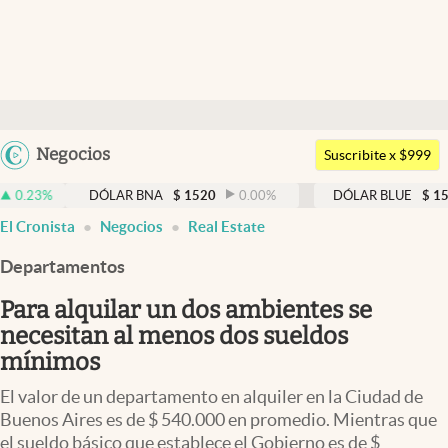
Últimas noticias
Dólar
Argentina
Negocios
Members
Suscribite x $999
España
Economía y Política
DÓLAR BNA
$
1520
0.00
%
DÓLAR BLUE
$
1530
-0.6
México
El Cronista
Negocios
Real Estate
Finanzas y Mercados
USA
Departamentos
Mercados Online
Colombia
Uruguay
Para alquilar un dos ambientes se
Negocios
necesitan al menos dos sueldos
Columnistas
mínimos
Otras secciones
El valor de un departamento en alquiler en la Ciudad de
Buenos Aires es de $ 540.000 en promedio. Mientras que
Apertura
el sueldo básico que establece el Gobierno es de $