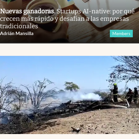
Nuevas ganadoras
.
Startups AI-native: por qué
crecen más rápido y desafían a las empresas
tradicionales
Adrián Mansilla
Members