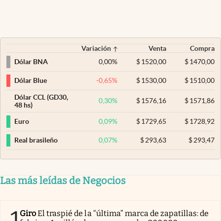
Variación
Venta
Compra
0,00
%
$
1520,00
$
1470,00
Dólar BNA
-0,65
%
$
1530,00
$
1510,00
Dólar Blue
Dólar CCL (GD30,
0,30
%
$
1576,16
$
1571,86
48 hs)
0,09
%
$
1729,65
$
1728,92
Euro
0,07
%
$
293,63
$
293,47
Real brasileño
Las más leídas de Negocios
1
Giro
El traspié de la “última” marca de zapatillas: de