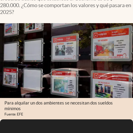
Infotechnology
280.000. ¿Cómo se comportan los valores y qué pasara en
2025?
Clase
Clima
Mundial 2026
Eventos Corporativos
El Cronista Studio
Mediakit
abre en nueva pestaña
Argentina
Para alquilar un dos ambientes se necesitan dos sueldos
mínimos
Fuente: EFE