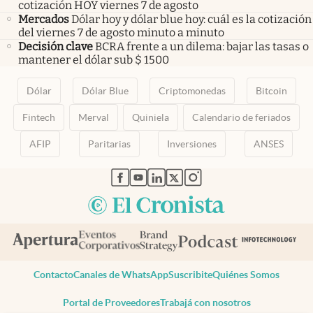
cotización HOY viernes 7 de agosto
Mercados
Dólar hoy y dólar blue hoy: cuál es la cotización
del viernes 7 de agosto minuto a minuto
Decisión clave
BCRA frente a un dilema: bajar las tasas o
mantener el dólar sub $ 1500
Dólar
Dólar Blue
Criptomonedas
Bitcoin
Fintech
Merval
Quiniela
Calendario de feriados
AFIP
Paritarias
Inversiones
ANSES
abre en nueva pestaña
abre en nueva pestaña
abre en nueva pestaña
abre en nueva pestaña
abre en nueva pestaña
Contacto
Canales de WhatsApp
Suscribite
Quiénes Somos
Portal de Proveedores
Trabajá con nosotros