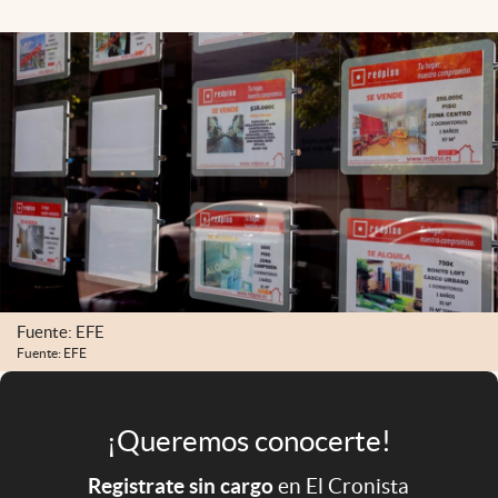
Infotechnology
Clase
Clima
Mundial 2026
Eventos Corporativos
El Cronista Studio
Mediakit
abre en nueva pestaña
Argentina
Fuente: EFE
Fuente: EFE
¡Queremos conocerte!
Registrate sin cargo
en El Cronista