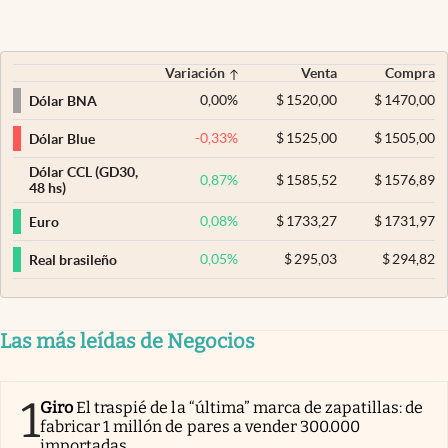
Variación
Venta
Compra
0,00
%
$
1520,00
$
1470,00
Dólar BNA
-0,33
%
$
1525,00
$
1505,00
Dólar Blue
Dólar CCL (GD30,
0,87
%
$
1585,52
$
1576,89
48 hs)
0,08
%
$
1733,27
$
1731,97
Euro
0,05
%
$
295,03
$
294,82
Real brasileño
Las más leídas de Negocios
1
Giro
El traspié de la “última” marca de zapatillas: de
fabricar 1 millón de pares a vender 300.000
importadas