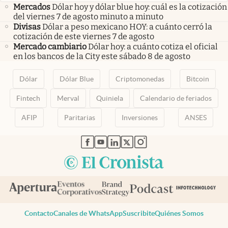
Mercados
Dólar hoy y dólar blue hoy: cuál es la cotización
del viernes 7 de agosto minuto a minuto
Divisas
Dólar a peso mexicano HOY: a cuánto cerró la
cotización de este viernes 7 de agosto
Mercado cambiario
Dólar hoy: a cuánto cotiza el oficial
en los bancos de la City este sábado 8 de agosto
Dólar
Dólar Blue
Criptomonedas
Bitcoin
Fintech
Merval
Quiniela
Calendario de feriados
AFIP
Paritarias
Inversiones
ANSES
abre en nueva pestaña
abre en nueva pestaña
abre en nueva pestaña
abre en nueva pestaña
abre en nueva pestaña
Contacto
Canales de WhatsApp
Suscribite
Quiénes Somos