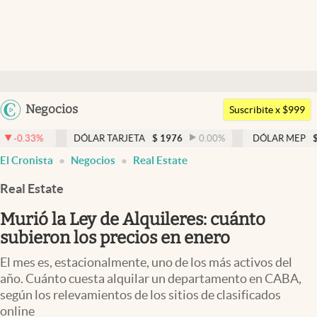
Últimas noticias
Dólar
Argentina
Negocios
Members
Suscribite x $999
España
Economía y Política
DÓLAR TARJETA
$
1976
0.00
%
DÓLAR MEP
$
1526,03
México
El Cronista
Negocios
Real Estate
Finanzas y Mercados
USA
Real Estate
Mercados Online
Colombia
Uruguay
Murió la Ley de Alquileres: cuánto
Negocios
subieron los precios en enero
Columnistas
El mes es, estacionalmente, uno de los más activos del
Otras secciones
año. Cuánto cuesta alquilar un departamento en CABA,
según los relevamientos de los sitios de clasificados
Apertura
online