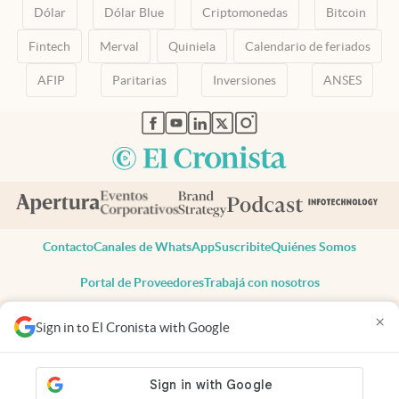
Dólar
Dólar Blue
Criptomonedas
Bitcoin
Fintech
Merval
Quiniela
Calendario de feriados
AFIP
Paritarias
Inversiones
ANSES
abre en nueva pestaña
abre en nueva pestaña
abre en nueva pestaña
abre en nueva pestaña
abre en nueva pestaña
Contacto
Canales de WhatsApp
Suscribite
Quiénes Somos
Portal de Proveedores
Trabajá con nosotros
Copyright 2025 cronista.com
×
Sign in to El Cronista with Google
Todos los derechos reservados
Términos y condiciones
Privacidad
Consentimiento