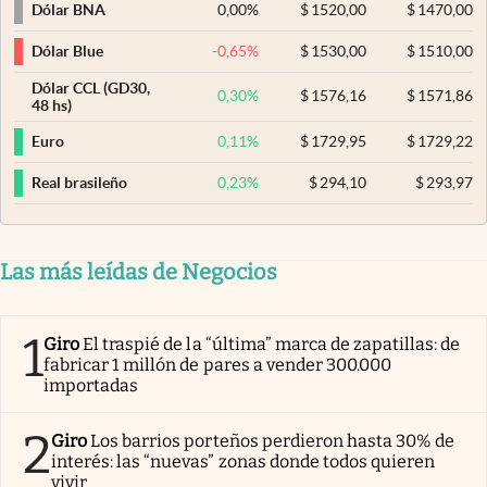
0,00
%
$
1520,00
$
1470,00
Dólar BNA
-0,65
%
$
1530,00
$
1510,00
Dólar Blue
Dólar CCL (GD30,
0,30
%
$
1576,16
$
1571,86
48 hs)
0,11
%
$
1729,95
$
1729,22
Euro
0,23
%
$
294,10
$
293,97
Real brasileño
Las más leídas de Negocios
1
Giro
El traspié de la “última” marca de zapatillas: de
fabricar 1 millón de pares a vender 300.000
importadas
2
Giro
Los barrios porteños perdieron hasta 30% de
interés: las “nuevas” zonas donde todos quieren
vivir