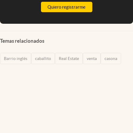
Quiero registrarme
Temas relacionados
Barrio inglés
caballito
Real Estate
venta
casona