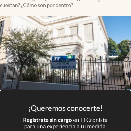
Infotechnology
cuestan? ¿Cómo son por dentro?
Clase
Clima
Mundial 2026
Eventos Corporativos
El Cronista Studio
Mediakit
abre en nueva pestaña
Argentina
¡Queremos conocerte!
Registrate sin cargo
en El Cronista
para una experiencia a tu medida.