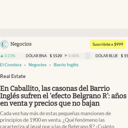
Últimas noticias
Dólar
Argentina
Negocios
Members
Suscribite x $999
España
Economía y Política
DÓLAR BNA
$
1520
0.00
%
DÓLAR BLUE
$
1530
-0.65
México
El Cronista
Negocios
Barrio Inglés
Finanzas y Mercados
USA
Real Estate
Mercados Online
Colombia
Uruguay
En Caballito, las casonas del Barrio
Negocios
Inglés sufren el 'efecto Belgrano R': años
Columnistas
en venta y precios que no bajan
Otras secciones
Cada vez hay más de estas pequeñas mansiones de
principios de 1900 en venta. ¿Qué fenómeno las
Apertura
caracteriza al igual que a las de Belgrano R? ¿Cuánto