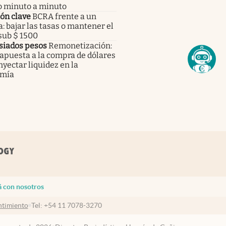
o minuto a minuto
ón clave
BCRA frente a un
: bajar las tasas o mantener el
sub $ 1500
iados pesos
Remonetización:
apuesta a la compra de dólares
nyectar liquidez en la
mía
á con nosotros
timiento
Tel:
+54 11 7078-3270