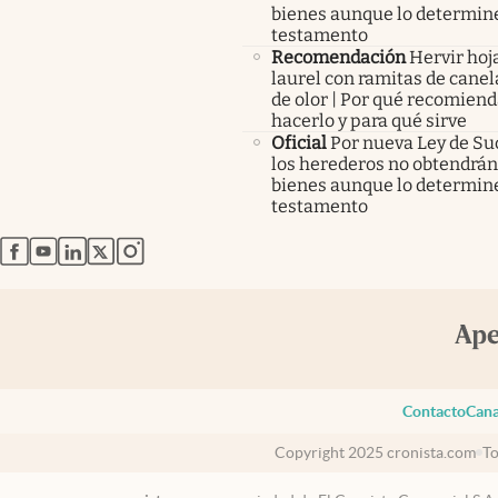
bienes aunque lo determine
testamento
Recomendación
Hervir hoj
laurel con ramitas de canel
de olor | Por qué recomien
hacerlo y para qué sirve
Oficial
Por nueva Ley de Su
los herederos no obtendrán
bienes aunque lo determine
testamento
abre en nueva pestaña
abre en nueva pestaña
abre en nueva pestaña
abre en nueva pestaña
abre en nueva pestaña
Contacto
Cana
Copyright 2025 cronista.com
To