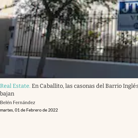
Real Estate
.
En Caballito, las casonas del Barrio Inglé
bajan
Belén Fernández
martes, 01 de Febrero de 2022