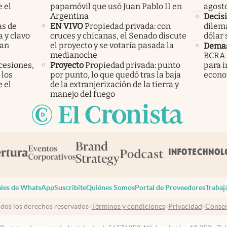
 el
papamóvil que usó Juan Pablo II en
agost
Argentina
Decisi
as de
EN VIVO
Propiedad privada: con
dilema
a y clavo
cruces y chicanas, el Senado discute
dólar 
dan
el proyecto y se votaría pasada la
Demas
medianoche
BCRA 
cesiones,
Proyecto
Propiedad privada: punto
para i
 los
por punto, lo que quedó tras la baja
econo
 el
de la extranjerización de la tierra y
manejo del fuego
les de WhatsApp
Suscribite
Quiénes Somos
Portal de Proveedores
Trabaj
dos los derechos reservados
Términos y condiciones
Privacidad
Consen