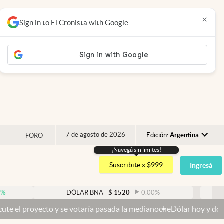
×
Sign in to El Cronista with Google
7 de agosto de 2026
Edición:
Argentina
FORO
¡Navegá sin limites!
Argentina
Suscribite x $999
Ingresá
España
México
DÓLAR BNA
$
1520
0.00
%
DÓLAR 
USA
 y se votaría pasada la medianoche
Dólar hoy y dólar blue hoy: cuál
Colombia