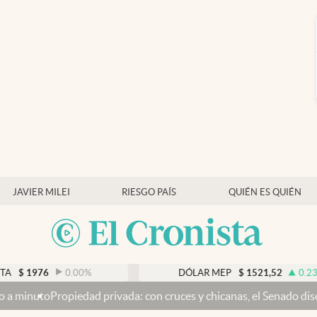
JAVIER MILEI
RIESGO PAÍS
QUIÉN ES QUIÉN
6
0.00
%
DÓLAR MEP
$
1521,52
0.23
%
edad privada: con cruces y chicanas, el Senado discute el proyecto