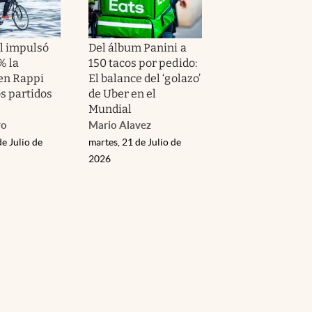
l impulsó
Del álbum Panini a
% la
150 tacos por pedido:
 en Rappi
El balance del ‘golazo’
s partidos
de Uber en el
Mundial
ro
Mario Alavez
de Julio de
martes, 21 de Julio de
2026