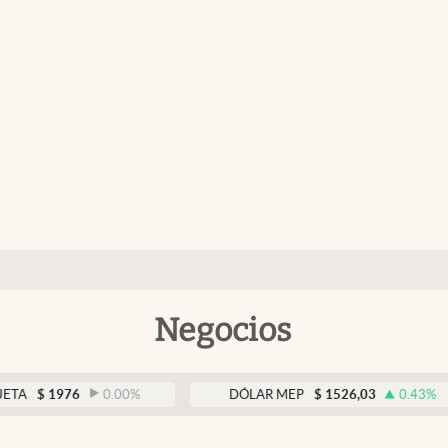
Negocios
976
0.00
%
DÓLAR MEP
$
1526,03
0.43
%