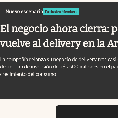
Infotechnology
Nuevo escenario
Exclusivo Members
Clase
Clima
El negocio ahora cierra: 
Mundial 2026
vuelve al delivery en la A
Eventos Corporativos
El Cronista Studio
La compañía relanza su negocio de delivery tras casi 
Mediakit
de un plan de inversión de u$s 500 millones en el pa
abre en nueva pestaña
crecimiento del consumo