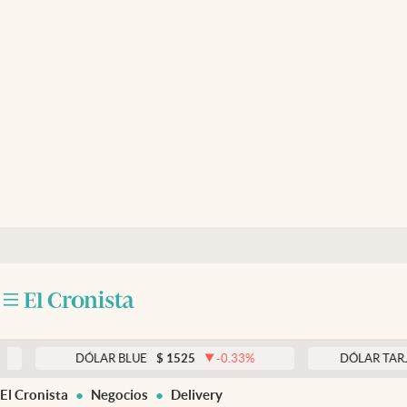
Últimas noticias
Dólar
Members
Economía y Política
Finanzas y Mercados
Mercados Online
Negocios
Columnistas
Otras secciones
DÓLAR BLUE
$
1525
-0.33
%
DÓLAR TARJETA
$
1
Apertura
El Cronista
Negocios
Delivery