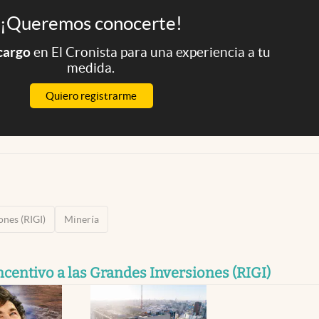
¡Queremos conocerte!
 cargo
en El Cronista para una experiencia a tu
medida.
Quiero registrarme
ones (RIGI)
Minería
centivo a las Grandes Inversiones (RIGI)