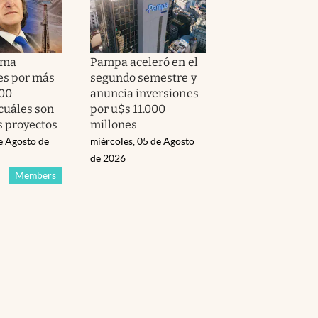
uma
Pampa aceleró en el
es por más
segundo semestre y
000
anuncia inversiones
 cuáles son
por u$s 11.000
s proyectos
millones
e Agosto de
miércoles, 05 de Agosto
de 2026
Members