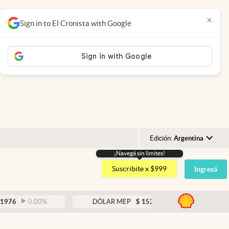
×
Sign in to El Cronista with Google
Edición:
Argentina
¡Navegá sin limites!
Argentina
Suscribite x $999
Ingresá
España
México
abre
.00
%
DÓLAR MEP
$
1526,03
0.43
%
USA
Colombia