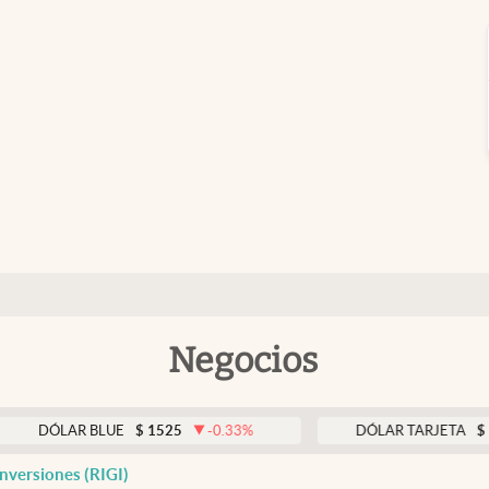
Negocios
AR BLUE
$
1525
-0.33
%
DÓLAR TARJETA
$
1976
0
nversiones (RIGI)