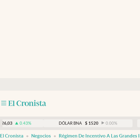
Últimas noticias
Dólar
Members
Economía y Política
Finanzas y Mercados
Mercados Online
Negocios
Columnistas
Otras secciones
0.43
%
DÓLAR BNA
$
1520
0.00
%
DÓL
Apertura
El Cronista
Negocios
Régimen De Incentivo A Las Grandes I