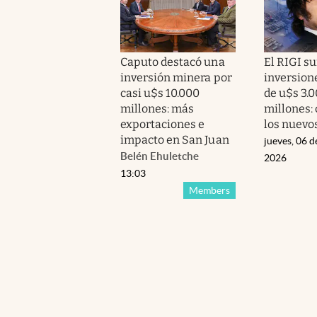
Caputo destacó una
El RIGI s
inversión minera por
inversion
casi u$s 10.000
de u$s 3.
millones: más
millones:
exportaciones e
los nuevo
impacto en San Juan
jueves, 06 d
Belén Ehuletche
2026
13:03
Members