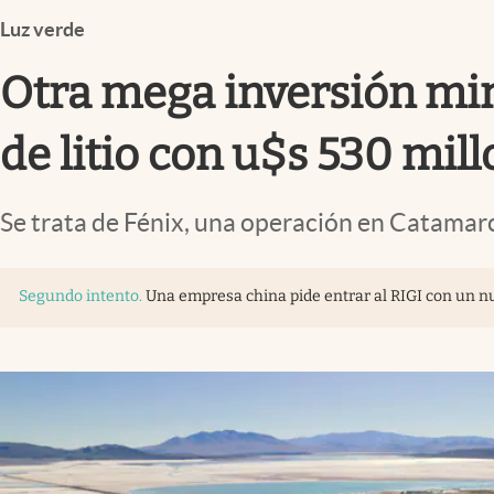
Infotechnology
Luz verde
Clase
Otra mega inversión mine
Clima
Mundial 2026
de litio con u$s 530 mil
Eventos Corporativos
Se trata de Fénix, una operación en Catama
El Cronista Studio
Mediakit
Segundo intento
.
Una empresa china pide entrar al RIGI con un n
abre en nueva pestaña