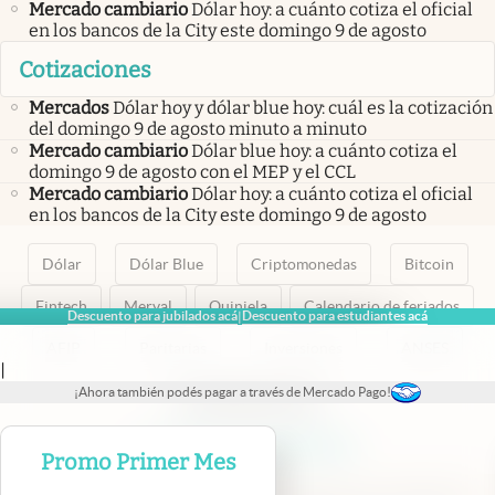
Mercado cambiario
Dólar hoy: a cuánto cotiza el oficial
en los bancos de la City este domingo 9 de agosto
Cotizaciones
Mercados
Dólar hoy y dólar blue hoy: cuál es la cotización
del domingo 9 de agosto minuto a minuto
Mercado cambiario
Dólar blue hoy: a cuánto cotiza el
domingo 9 de agosto con el MEP y el CCL
Mercado cambiario
Dólar hoy: a cuánto cotiza el oficial
en los bancos de la City este domingo 9 de agosto
Dólar
Dólar Blue
Criptomonedas
Bitcoin
Fintech
Merval
Quiniela
Calendario de feriados
Descuento para jubilados acá
Descuento para estudiantes acá
|
AFIP
Paritarias
Inversiones
ANSES
|
¡Ahora también podés pagar a través de Mercado Pago!
abre en nueva pestaña
abre en nueva pestaña
abre en nueva pestaña
abre en nueva pestaña
abre en nueva pestaña
Promo Primer Mes