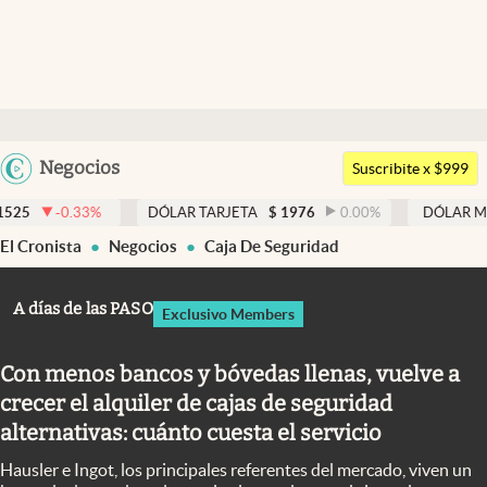
Últimas noticias
Dólar
Argentina
Negocios
Members
Suscribite x $999
España
Economía y Política
DÓLAR TARJETA
$
1976
0.00
%
DÓLAR MEP
$
1526,03
México
El Cronista
Negocios
Caja De Seguridad
Finanzas y Mercados
USA
Mercados Online
Colombia
A días de las PASO
Exclusivo Members
Uruguay
Negocios
Con menos bancos y bóvedas llenas, vuelve a
Columnistas
crecer el alquiler de cajas de seguridad
Otras secciones
alternativas: cuánto cuesta el servicio
Apertura
Hausler e Ingot, los principales referentes del mercado, viven un