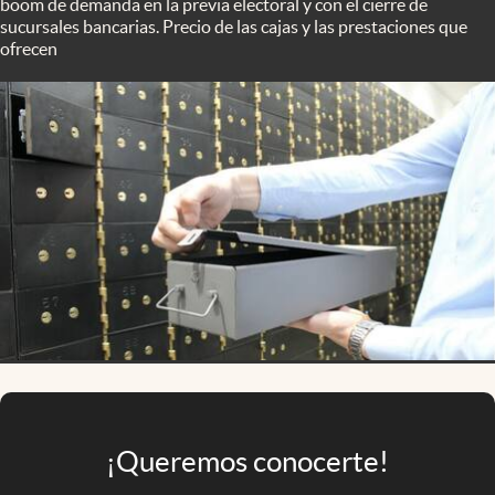
boom de demanda en la previa electoral y con el cierre de
Infotechnology
sucursales bancarias. Precio de las cajas y las prestaciones que
ofrecen
Clase
Clima
Mundial 2026
Eventos Corporativos
El Cronista Studio
Mediakit
abre en nueva pestaña
Argentina
¡Queremos conocerte!