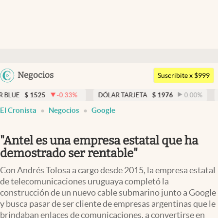
Últimas noticias
Dólar
Argentina
Negocios
Members
Suscribite x $999
España
Economía y Política
1525
-0.33
%
DÓLAR TARJETA
$
1976
0.00
%
DÓLAR 
México
El Cronista
Negocios
Google
Finanzas y Mercados
USA
Mercados Online
Colombia
"Antel es una empresa estatal que ha
Uruguay
Negocios
demostrado ser rentable"
Columnistas
Con Andrés Tolosa a cargo desde 2015, la empresa estatal
de telecomunicaciones uruguaya completó la
Otras secciones
construcción de un nuevo cable submarino junto a Google
y busca pasar de ser cliente de empresas argentinas que le
Apertura
brindaban enlaces de comunicaciones, a convertirse en