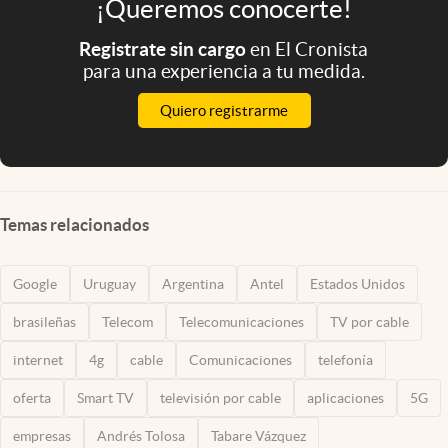
¡Queremos conocerte!
Registrate sin cargo
en El Cronista
para una experiencia a tu medida.
Quiero registrarme
Temas relacionados
Google
Uruguay
Argentina
Antel
Estados Unidos
brasileñas
Telecom
Telecomunicaciones
TV por cable
internet
4g
cable
Comunicaciones
telefonía
oferta
Smart TV
televisión por cable
aplicaciones
5G
empresas
Andrés Tolosa
Tabare Vázquez