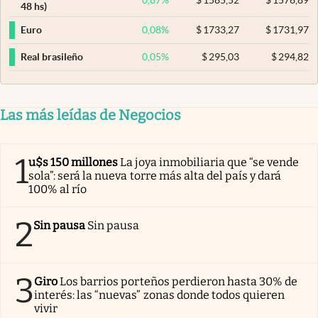
0,87
%
$
1585,52
$
1576,89
48 hs)
0,08
%
$
1733,27
$
1731,97
Euro
0,05
%
$
295,03
$
294,82
Real brasileño
Las más leídas de Negocios
1
u$s 150 millones
La joya inmobiliaria que “se vende
sola”: será la nueva torre más alta del país y dará
100% al río
2
Sin pausa
Sin pausa
3
Giro
Los barrios porteños perdieron hasta 30% de
interés: las “nuevas” zonas donde todos quieren
vivir