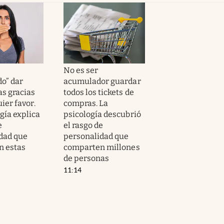
No es ser
do” dar
acumulador guardar
as gracias
todos los tickets de
ier favor.
compras. La
gía explica
psicología descubrió
e
el rasgo de
dad que
personalidad que
n estas
comparten millones
de personas
11:14