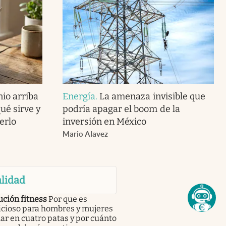
io arriba
Energía
.
La amenaza invisible que
qué sirve y
podría apagar el boom de la
erlo
inversión en México
Mario Alavez
lidad
ción fitness
Por que es
icioso para hombres y mujeres
r en cuatro patas y por cuánto