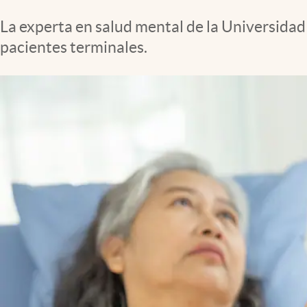
Clima
La experta en salud mental de la Universida
Espiritualidad
pacientes terminales.
Mediakit
abre en nueva pestaña