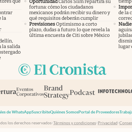
ctores que
tiempo
Oportunidad
Carlos Slim repartirá su
fortuna: cómo los ciudadanos
Impor
ontrar
mexicanos podrán recibir su dinero y
de la 
 la
qué requisitos deberán cumplir
corre
s
Previsiones
Optimismo a corto
Nadie 
r
plazo, dudas a futuro: lo que revela la
aguin
última encuesta de Citi sobre México
jubila
ellín,
dismin
 la salida
lugar
ostergado
e
les de WhatsApp
Suscribite
Quiénes Somos
Portal de Proveedores
Trabaj
dos los derechos reservados
Términos y condiciones
Privacidad
Consen