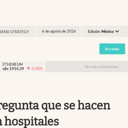
6 de agosto de 2026
Edición:
México
RAND STRATEGY
Argentina
Acceder
España
México
ETHEREUM
Ver más cotizaciones
u$s
1914,39
-0.08
%
USA
Colombia
Uruguay
pregunta que se hacen
n hospitales