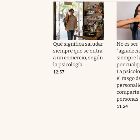
Qué significa saludar
No es ser
siempre que se entra
“agradeci
a un comercio, según
siempre l
la psicología
por cualqu
La psicolo
12:57
el rasgo d
personali
comparte
personas
11:24