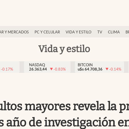
AR Y MERCADOS
PC Y CELULAR
VIDA Y ESTILO
TV
CLIMA
B
Vida y estilo
NASDAQ
BITCOIN
-0.17
%
26.363,44
-0.83
%
u$s
64.708,36
-0.14
%
ultos mayores revela la 
s año de investigación e