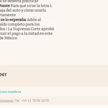
 se debería practicar
tante
Para qué sirve la letra L
caja del auto y cómo usarla
ctamente
se lo esperaba
Adiós al
aldo completo para los
dos | La Suprema Corte aprobó
uir el pago a la mitad en este
 de México
á con nosotros
timiento
Tel:
+54 11 7078-3270