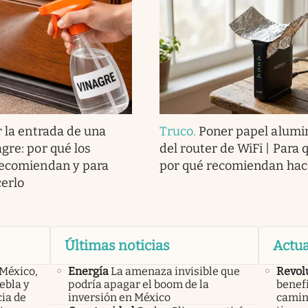
r la entrada de una
Truco
.
Poner papel alumin
gre: por qué los
del router de WiFi | Para 
recomiendan y para
por qué recomiendan hac
cerlo
Últimas noticias
Actua
 México,
Energía
La amenaza invisible que
Revolu
ebla y
podría apagar el boom de la
benef
cia de
inversión en México
camina