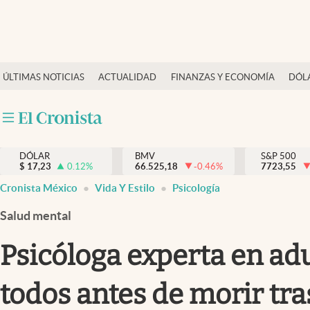
Últimas Noticias
ÚLTIMAS NOTICIAS
ACTUALIDAD
FINANZAS Y ECONOMÍA
DÓL
Actualidad
Finanzas y economía
Dólar y mercados
DÓLAR
BMV
S&P 500
Internacionales
$
17,23
0.12
%
66.525,18
-0.46
%
7723,55
Opinión
Cronista México
Vida Y Estilo
Psicología
Brand Strategy
Salud mental
Pc y celular
Psicóloga experta en ad
Vida y estilo
todos antes de morir tra
Tv