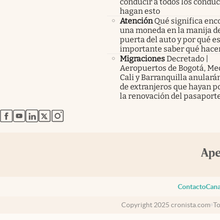
conducir a todos los condu
hagan esto
Atención
Qué significa enc
una moneda en la manija de
puerta del auto y por qué e
importante saber qué hace
Migraciones
Decretado |
Aeropuertos de Bogotá, Med
Cali y Barranquilla anularán
de extranjeros que hayan p
la renovación del pasaport
abre en nueva pestaña
abre en nueva pestaña
abre en nueva pestaña
abre en nueva pestaña
abre en nueva pestaña
Contacto
Cana
Copyright 2025 cronista.com
To