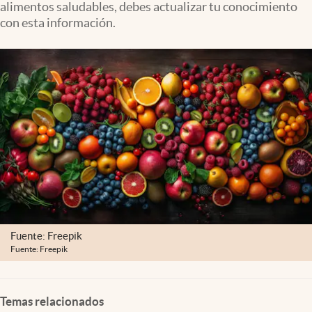
alimentos saludables, debes actualizar tu conocimiento
Clima
con esta información.
Espiritualidad
Mediakit
abre en nueva pestaña
México
Fuente: Freepik
Fuente: Freepik
Temas relacionados