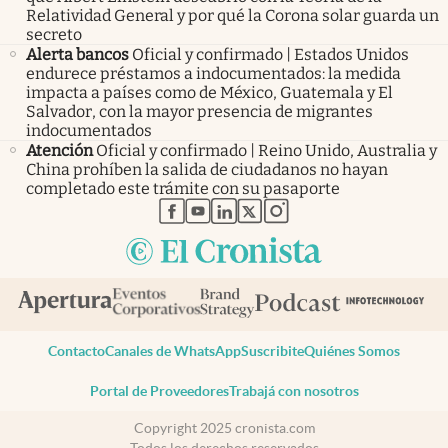
Relatividad General y por qué la Corona solar guarda un
secreto
Alerta bancos
Oficial y confirmado | Estados Unidos
endurece préstamos a indocumentados: la medida
impacta a países como de México, Guatemala y El
Salvador, con la mayor presencia de migrantes
indocumentados
Atención
Oficial y confirmado | Reino Unido, Australia y
China prohíben la salida de ciudadanos no hayan
completado este trámite con su pasaporte
abre en nueva pestaña
abre en nueva pestaña
abre en nueva pestaña
abre en nueva pestaña
abre en nueva pestaña
Contacto
Canales de WhatsApp
Suscribite
Quiénes Somos
Portal de Proveedores
Trabajá con nosotros
Copyright 2025 cronista.com