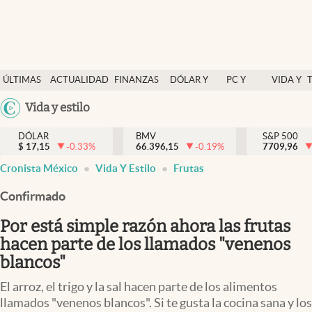
Últimas Noticias
ÚLTIMAS
ACTUALIDAD
FINANZAS
DÓLAR Y
PC Y
VIDA Y
Actualidad
NOTICIAS
Y
MERCADOS
CELULAR
ESTILO
Argentina
Vida y estilo
Finanzas y economía
ECONOMÍA
España
Dólar y mercados
DÓLAR
BMV
S&P 500
$
17,15
-0.33
%
66.396,15
-0.19
%
México
7709,96
Internacionales
Cronista México
Vida Y Estilo
Frutas
USA
Opinión
Colombia
Confirmado
Uruguay
Brand Strategy
Por está simple razón ahora las frutas
Pc y celular
hacen parte de los llamados "venenos
blancos"
Vida y estilo
El arroz, el trigo y la sal hacen parte de los alimentos
Tv
llamados "venenos blancos". Si te gusta la cocina sana y los