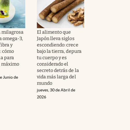
a milagrosa
El alimento que
a omega-3,
Japón lleva siglos
fibra y
escondiendo: crece
: cómo
bajo la tierra, depura
a para
tu cuerpo y es
l máximo
considerado el
secreto detrás de la
vida más larga del
e Junio de
mundo
jueves, 30 de Abril de
2026