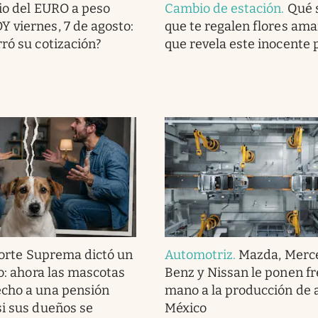
io del EURO a peso
Cambio de estación
.
Qué s
 viernes, 7 de agosto:
que te regalen flores amari
rró su cotización?
que revela este inocente 
orte Suprema dictó un
Automotriz
.
Mazda, Merc
co: ahora las mascotas
Benz y Nissan le ponen f
echo a una pensión
mano a la producción de 
si sus dueños se
México