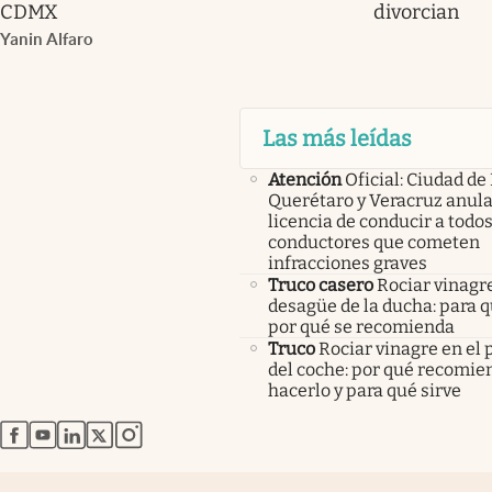
CDMX
divorcian
Yanin Alfaro
Las más leídas
Atención
Oficial: Ciudad de
Querétaro y Veracruz anula
licencia de conducir a todos
conductores que cometen
infracciones graves
Truco casero
Rociar vinagre
desagüe de la ducha: para q
por qué se recomienda
Truco
Rociar vinagre en el 
del coche: por qué recomi
hacerlo y para qué sirve
abre en nueva pestaña
abre en nueva pestaña
abre en nueva pestaña
abre en nueva pestaña
abre en nueva pestaña