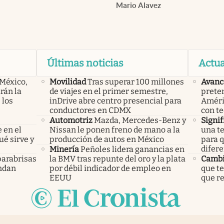
Mario Alavez
Últimas noticias
Actua
 México,
Movilidad
Tras superar 100 millones
Avanc
rán la
de viajes en el primer semestre,
preten
 los
inDrive abre centro presencial para
Améric
conductores en CDMX
con te
Automotriz
Mazda, Mercedes-Benz y
Signif
 en el
Nissan le ponen freno de mano a la
una te
ué sirve y
producción de autos en México
para q
difere
Minería
Peñoles lidera ganancias en
parabrisas
la BMV tras repunte del oro y la plata
Cambi
endan
por débil indicador de empleo en
que te
EEUU
que re