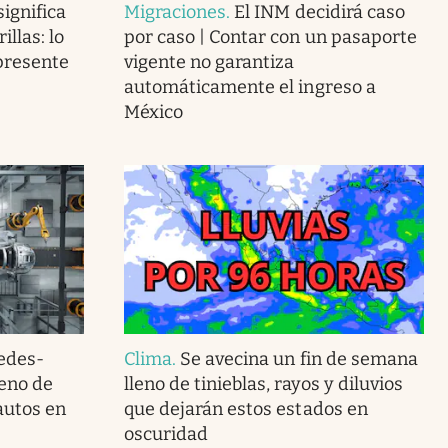
ignifica
Migraciones
.
El INM decidirá caso
llas: lo
por caso | Contar con un pasaporte
presente
vigente no garantiza
automáticamente el ingreso a
México
edes-
Clima
.
Se avecina un fin de semana
reno de
lleno de tinieblas, rayos y diluvios
autos en
que dejarán estos estados en
oscuridad