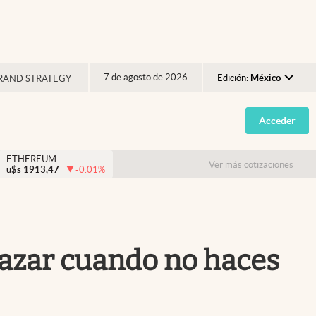
7 de agosto de 2026
Edición:
México
RAND STRATEGY
Argentina
Acceder
España
México
ETHEREUM
Ver más cotizaciones
u$s
1913,47
-0.01
%
USA
Colombia
Uruguay
gazar cuando no haces