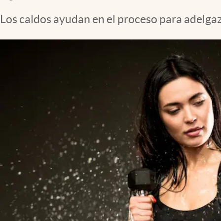
Clima
Los caldos ayudan en el proceso para adelgazar
Espiritualidad
Mediakit
abre en nueva pestaña