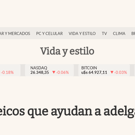
AR Y MERCADOS
PC Y CELULAR
VIDA Y ESTILO
TV
CLIMA
B
Vida y estilo
NASDAQ
BITCOIN
-0.18
%
26.348,35
-0.06
%
u$s
64.927,11
-0.03
%
eicos que ayudan a adel