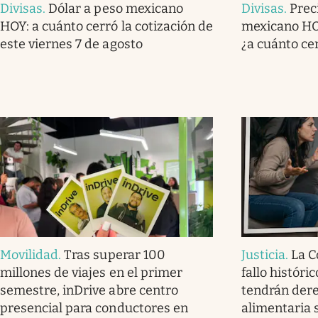
Divisas
.
Dólar a peso mexicano
Divisas
.
Prec
HOY: a cuánto cerró la cotización de
mexicano HOY
este viernes 7 de agosto
¿a cuánto ce
Movilidad
.
Tras superar 100
Justicia
.
La C
millones de viajes en el primer
fallo históri
semestre, inDrive abre centro
tendrán der
presencial para conductores en
alimentaria 