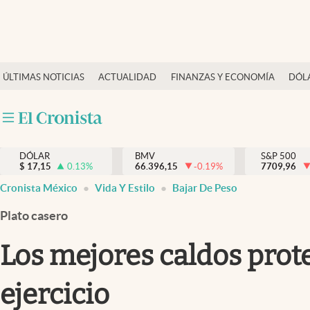
Últimas Noticias
ÚLTIMAS NOTICIAS
ACTUALIDAD
FINANZAS Y ECONOMÍA
DÓL
Actualidad
Finanzas y economía
Dólar y mercados
DÓLAR
BMV
S&P 500
Internacionales
$
17,15
0.13
%
66.396,15
-0.19
%
7709,96
Opinión
Cronista México
Vida Y Estilo
Bajar De Peso
Brand Strategy
Plato casero
Pc y celular
Los mejores caldos prot
Vida y estilo
ejercicio
Tv