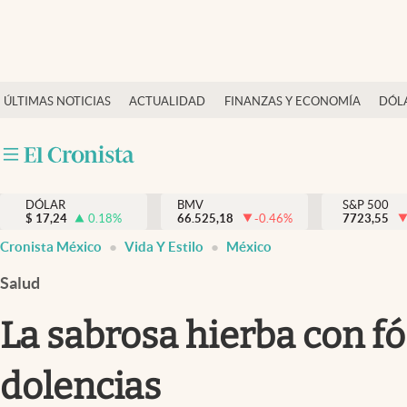
Últimas Noticias
ÚLTIMAS NOTICIAS
ACTUALIDAD
FINANZAS Y ECONOMÍA
DÓL
Actualidad
Finanzas y economía
Dólar y mercados
DÓLAR
BMV
S&P 500
Internacionales
$
17,24
0.18
%
66.525,18
-0.46
%
7723,55
Opinión
Cronista México
Vida Y Estilo
México
Brand Strategy
Salud
Pc y celular
La sabrosa hierba con fó
Vida y estilo
dolencias
Tv