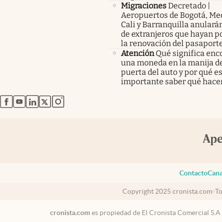
Migraciones
Decretado |
Aeropuertos de Bogotá, Med
Cali y Barranquilla anularán
de extranjeros que hayan p
la renovación del pasaport
Atención
Qué significa enc
una moneda en la manija de
puerta del auto y por qué e
importante saber qué hace
abre en nueva pestaña
abre en nueva pestaña
abre en nueva pestaña
abre en nueva pestaña
abre en nueva pestaña
Contacto
Cana
Copyright 2025 cronista.com
To
cronista.com
es propiedad de El Cronista Comercial S.A