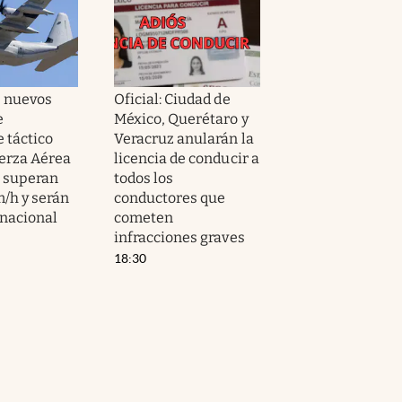
s nuevos
Oficial: Ciudad de
e
México, Querétaro y
 táctico
Veracruz anularán la
uerza Aérea
licencia de conducir a
 superan
todos los
m/h y serán
conductores que
 nacional
cometen
infracciones graves
18:30