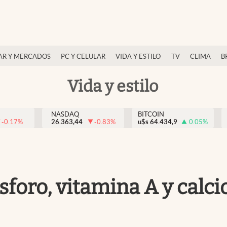
AR Y MERCADOS
PC Y CELULAR
VIDA Y ESTILO
TV
CLIMA
B
Vida y estilo
NASDAQ
BITCOIN
-0.17
%
26.363,44
-0.83
%
u$s
64.434,9
0.05
%
sforo, vitamina A y calci