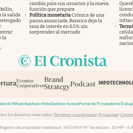
cambia para sus usuarios y la nueva
Querét
ellín,
función que prepara
licenc
 la salida
condu
Política monetaria
Crónica de una
ostergado
infrac
pausa anunciada: Banxico deja la
e
tasa de interés en 6.5% sin
Tecno
ontrar
sorprender al mercado
celula
 la
millon
s
nacio
r
les de WhatsApp
Suscribite
Quiénes Somos
Portal de Proveedores
Trabaj
dos los derechos reservados
Términos y condiciones
Privacidad
Consen
 Registro de propiedad intelectual: 56576959
N° de edición: 10.949 - 6 