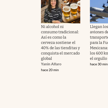
Ni alcohol ni
Llegan lo
consumo tradicional:
aviones d
Así es como la
transporte
cerveza sostiene el
para la F
40% de las tienditas y
Mexicana:
conquista el mercado
los 600 k
global
el orgullo
Yanin Alfaro
hace 30 min
hace 20 min