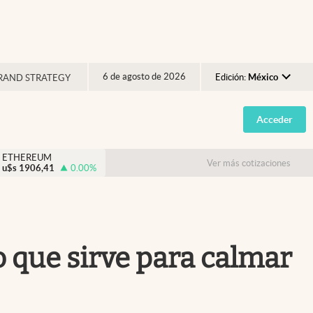
6 de agosto de 2026
Edición:
México
RAND STRATEGY
Argentina
Acceder
España
México
ETHEREUM
Ver más cotizaciones
u$s
1906,41
0.00
%
USA
Colombia
Uruguay
o que sirve para calmar