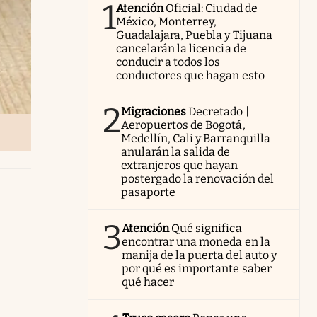
1
Atención
Oficial: Ciudad de
México, Monterrey,
Guadalajara, Puebla y Tijuana
cancelarán la licencia de
conducir a todos los
conductores que hagan esto
2
Migraciones
Decretado |
Aeropuertos de Bogotá,
Medellín, Cali y Barranquilla
anularán la salida de
extranjeros que hayan
postergado la renovación del
pasaporte
3
Atención
Qué significa
encontrar una moneda en la
manija de la puerta del auto y
por qué es importante saber
qué hacer