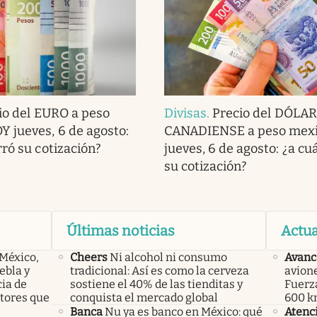
io del EURO a peso
Divisas
.
Precio del DÓLAR
 jueves, 6 de agosto:
CANADIENSE a peso mex
rró su cotización?
jueves, 6 de agosto: ¿a cu
su cotización?
Últimas noticias
Actua
 México,
Cheers
Ni alcohol ni consumo
Avanc
ebla y
tradicional: Así es como la cerveza
avione
cia de
sostiene el 40% de las tienditas y
Fuerz
ctores que
conquista el mercado global
600 km
Banca
Nu ya es banco en México: qué
Atenc