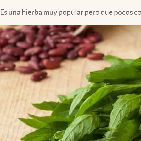
Clima
Es una hierba muy popular pero que pocos con
Espiritualidad
Mediakit
abre en nueva pestaña