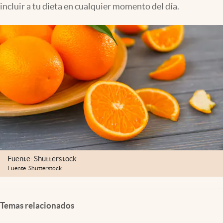
incluir a tu dieta en cualquier momento del día.
Clima
Espiritualidad
Mediakit
abre en nueva pestaña
México
Fuente: Shutterstock
Fuente: Shutterstock
Temas relacionados