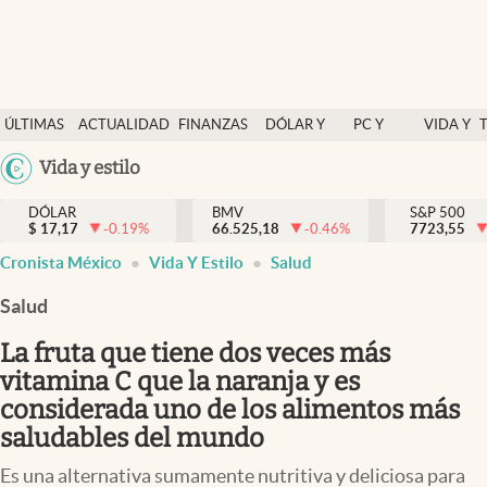
Últimas Noticias
ÚLTIMAS
ACTUALIDAD
FINANZAS
DÓLAR Y
PC Y
VIDA Y
Actualidad
NOTICIAS
Y
MERCADOS
CELULAR
ESTILO
Argentina
Vida y estilo
Finanzas y economía
ECONOMÍA
España
Dólar y mercados
DÓLAR
BMV
S&P 500
$
17,17
-0.19
%
66.525,18
-0.46
%
México
7723,55
Internacionales
Cronista México
Vida Y Estilo
Salud
USA
Opinión
Colombia
Salud
Uruguay
Brand Strategy
La fruta que tiene dos veces más
Pc y celular
vitamina C que la naranja y es
considerada uno de los alimentos más
Vida y estilo
saludables del mundo
Tv
Es una alternativa sumamente nutritiva y deliciosa para