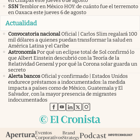
en Chiapas este jueves 6 de agosto
SSN
Temblor en México HOY: de cuánto fue el terremoto
en Oaxaca este jueves 6 de agosto
Actualidad
Convocatoria nacional
Oficial | Carlos Slim regalará 100
mil dólares a quienes puedan transformar la salud en
América Latina y el Caribe
Astronomía
Por qué un eclipse total de Sol confirmó lo
que Albert Einstein descubrió con la Teoría de la
Relatividad General y por qué la Corona solar guarda un
secreto
Alerta bancos
Oficial y confirmado | Estados Unidos
endurece préstamos a indocumentados: la medida
impacta a países como de México, Guatemala y El
Salvador, con la mayor presencia de migrantes
indocumentados
abre en nueva pestaña
abre en nueva pestaña
abre en nueva pestaña
abre en nueva pestaña
abre en nueva pestaña