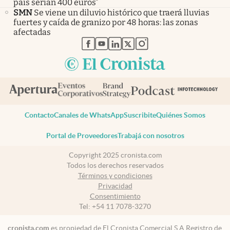
país serían 400 euros”
SMN
Se viene un diluvio histórico que traerá lluvias
fuertes y caída de granizo por 48 horas: las zonas
afectadas
abre en nueva pestaña
abre en nueva pestaña
abre en nueva pestaña
abre en nueva pestaña
abre en nueva pestaña
Contacto
Canales de WhatsApp
Suscribite
Quiénes Somos
Portal de Proveedores
Trabajá con nosotros
Copyright 2025 cronista.com
Todos los derechos reservados
Términos y condiciones
Privacidad
Consentimiento
Tel:
+54 11 7078-3270
cronista.com
es propiedad de El Cronista Comercial S.A Registro de