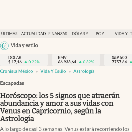
Últimas Noticias
ÚLTIMAS
ACTUALIDAD
FINANZAS
DÓLAR Y
PC Y
VIDA Y
Actualidad
NOTICIAS
Y
MERCADOS
CELULAR
ESTILO
Argentina
Vida y estilo
Finanzas y economía
ECONOMÍA
España
Dólar y mercados
DÓLAR
BMV
S&P 500
$
17,16
0.22
%
66.938,64
0.82
%
México
7757,64
Internacionales
Cronista México
Vida Y Estilo
Astrología
USA
Opinión
Colombia
Escapadas
Uruguay
Brand Strategy
Horóscopo: los 5 signos que atraerán
Pc y celular
abundancia y amor a sus vidas con
Venus en Capricornio, según la
Vida y estilo
Astrología
Tv
A lo largo de casi 3 semanas, Venus estará recorriendo los