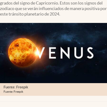
grados del signo de Capricornio. Estos son los signos del
Clima
zodíaco que se verán influenciados de manera positiva por
Espiritualidad
este tránsito planetario de 2024.
Mediakit
abre en nueva pestaña
México
Fuente: Freepik
Fuente: Freepik