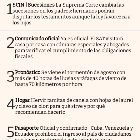
1
SCJN | Sucesiones
La Suprema Corte cambia las
sucesiones en los padres: hermanos podrán
disputar los testamentos aunque la ley favorezca a
los hijos
2
Comunicado oficial
Ya es oficial. El SAT visitará
casa por casa con cámaras especiales y abogados
para verificar el cumplimiento de las obligaciones
fiscales
3
Pronóstico
Se viene el tormentón de agosto con
más de 40 horas de lluvias y ráfagas de viento de
hasta 70 kilómetros por hora
4
Hogar
Hervir ramitas de canela con hojas de laurel
y clavo de olor: para qué sirve y por qué
recomiendan hacerlo
5
Pasaporte
Oficial y confirmado | Cuba, Venezuela y
Ecuador prohíben el ingreso al país de ciudadanos
que hayan postergado este trámite con su