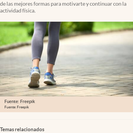
de las mejores formas para motivarte y continuar con la
Clima
actividad física.
Espiritualidad
Mediakit
abre en nueva pestaña
México
Fuente: Freepik
Fuente: Freepik
Temas relacionados