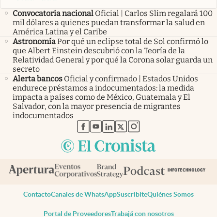
Convocatoria nacional
Oficial | Carlos Slim regalará 100
mil dólares a quienes puedan transformar la salud en
América Latina y el Caribe
Astronomía
Por qué un eclipse total de Sol confirmó lo
que Albert Einstein descubrió con la Teoría de la
Relatividad General y por qué la Corona solar guarda un
secreto
Alerta bancos
Oficial y confirmado | Estados Unidos
endurece préstamos a indocumentados: la medida
impacta a países como de México, Guatemala y El
Salvador, con la mayor presencia de migrantes
indocumentados
abre en nueva pestaña
abre en nueva pestaña
abre en nueva pestaña
abre en nueva pestaña
abre en nueva pestaña
Contacto
Canales de WhatsApp
Suscribite
Quiénes Somos
Portal de Proveedores
Trabajá con nosotros