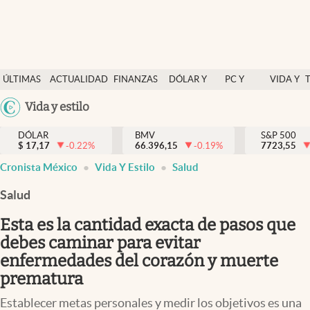
Últimas Noticias
ÚLTIMAS
ACTUALIDAD
FINANZAS
DÓLAR Y
PC Y
VIDA Y
Actualidad
NOTICIAS
Y
MERCADOS
CELULAR
ESTILO
Argentina
Vida y estilo
Finanzas y economía
ECONOMÍA
España
Dólar y mercados
DÓLAR
BMV
S&P 500
$
17,17
-0.22
%
66.396,15
-0.19
%
México
7723,55
Internacionales
Cronista México
Vida Y Estilo
Salud
USA
Opinión
Colombia
Salud
Uruguay
Brand Strategy
Esta es la cantidad exacta de pasos que
Pc y celular
debes caminar para evitar
enfermedades del corazón y muerte
Vida y estilo
prematura
Tv
Establecer metas personales y medir los objetivos es una