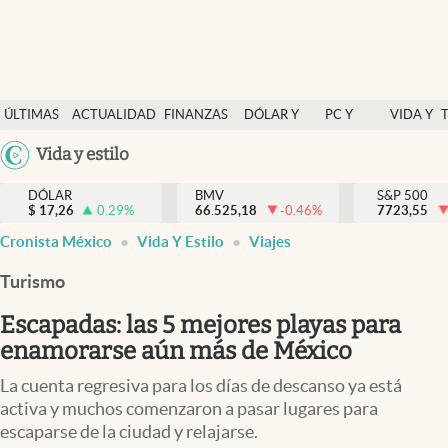
Últimas Noticias
ÚLTIMAS
ACTUALIDAD
FINANZAS
DÓLAR Y
PC Y
VIDA Y
Actualidad
NOTICIAS
Y
MERCADOS
CELULAR
ESTILO
Argentina
Vida y estilo
Finanzas y economía
ECONOMÍA
España
Dólar y mercados
DÓLAR
BMV
S&P 500
$
17,26
0.29
%
66.525,18
-0.46
%
México
7723,55
Internacionales
Cronista México
Vida Y Estilo
Viajes
USA
Opinión
Colombia
Turismo
Uruguay
Brand Strategy
Escapadas: las 5 mejores playas para
Pc y celular
enamorarse aún más de México
Vida y estilo
La cuenta regresiva para los días de descanso ya está
activa y muchos comenzaron a pasar lugares para
Tv
escaparse de la ciudad y relajarse.