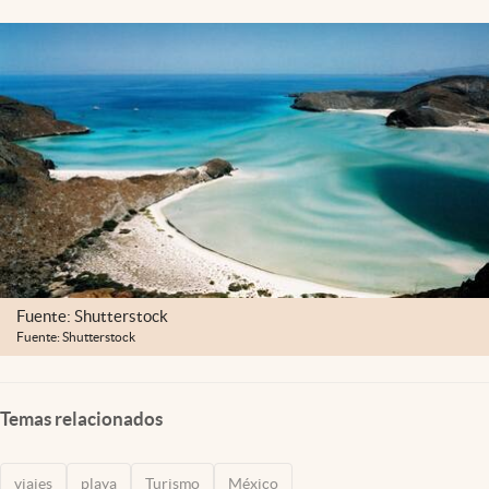
Clima
Espiritualidad
Mediakit
abre en nueva pestaña
México
Fuente: Shutterstock
Fuente: Shutterstock
Temas relacionados
viajes
playa
Turismo
México