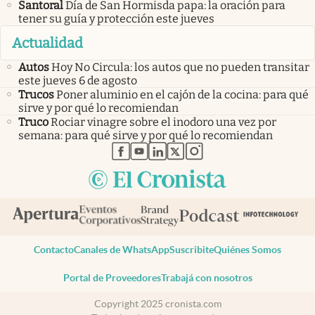
Santoral
Día de San Hormisda papa: la oración para
tener su guía y protección este jueves
Actualidad
Autos
Hoy No Circula: los autos que no pueden transitar
este jueves 6 de agosto
Trucos
Poner aluminio en el cajón de la cocina: para qué
sirve y por qué lo recomiendan
Truco
Rociar vinagre sobre el inodoro una vez por
semana: para qué sirve y por qué lo recomiendan
abre en nueva pestaña
abre en nueva pestaña
abre en nueva pestaña
abre en nueva pestaña
abre en nueva pestaña
Contacto
Canales de WhatsApp
Suscribite
Quiénes Somos
Portal de Proveedores
Trabajá con nosotros
Copyright 2025 cronista.com