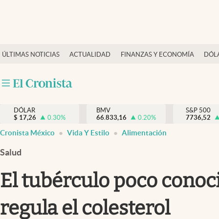
Últimas Noticias
ÚLTIMAS NOTICIAS
ACTUALIDAD
FINANZAS Y ECONOMÍA
DÓL
Actualidad
Finanzas y economía
Dólar y mercados
DÓLAR
BMV
S&P 500
Internacionales
$
17,26
0.30
%
66.833,16
0.20
%
7736,52
Opinión
Cronista México
Vida Y Estilo
Alimentación
Brand Strategy
Salud
Pc y celular
El tubérculo poco conoci
Vida y estilo
regula el colesterol
Tv