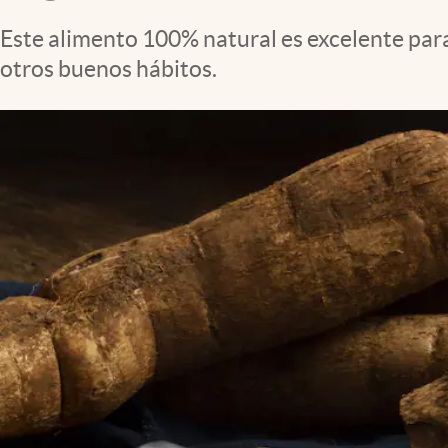
Clima
Este alimento 100% natural es excelente para
Espiritualidad
otros buenos hábitos.
Mediakit
abre en nueva pestaña