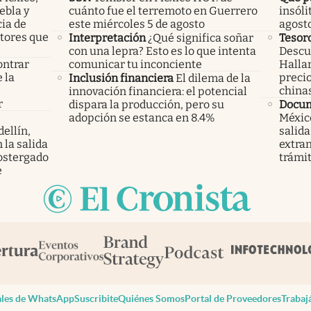
ebla y
cuánto fue el terremoto en Guerrero
insóli
cia de
este miércoles 5 de agosto
agost
ctores que
Interpretación
¿Qué significa soñar
Tesor
con una lepra? Esto es lo que intenta
Descub
ontrar
comunicar tu inconciente
Hallar
 la
precio
Inclusión financiera
El dilema de la
s
china
innovación financiera: el potencial
r
dispara la producción, pero su
Docu
adopción se estanca en 8.4%
México
ellín,
salida
 la salida
extran
ostergado
trámi
e
les de WhatsApp
Suscribite
Quiénes Somos
Portal de Proveedores
Trabaj