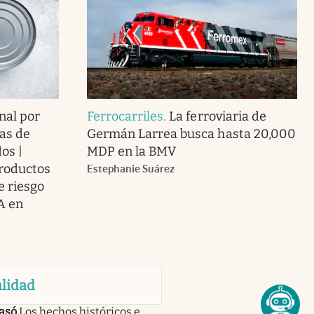
nal por
Ferrocarriles
.
La ferroviaria de
as de
Germán Larrea busca hasta 20,000
os |
MDP en la BMV
roductos
Estephanie Suárez
e riesgo
A en
lidad
asó
Los hechos históricos e