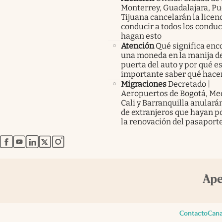
Monterrey, Guadalajara, Pu
Tijuana cancelarán la licen
conducir a todos los condu
hagan esto
Atención
Qué significa enc
una moneda en la manija de
puerta del auto y por qué e
importante saber qué hace
Migraciones
Decretado |
Aeropuertos de Bogotá, Med
Cali y Barranquilla anularán
de extranjeros que hayan p
la renovación del pasaport
abre en nueva pestaña
abre en nueva pestaña
abre en nueva pestaña
abre en nueva pestaña
abre en nueva pestaña
Contacto
Cana