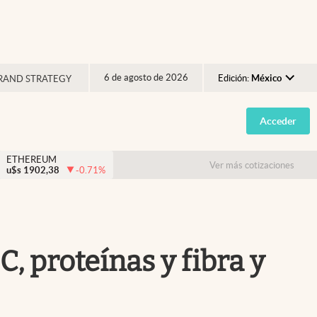
6 de agosto de 2026
Edición:
México
RAND STRATEGY
Argentina
Acceder
España
México
ETHEREUM
Ver más cotizaciones
u$s
1902,38
-0.71
%
USA
Colombia
Uruguay
, proteínas y fibra y