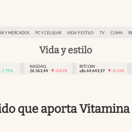
AR Y MERCADOS
PC Y CELULAR
VIDA Y ESTILO
TV
CLIMA
B
Vida y estilo
NASDAQ
BITCOIN
1.79
%
26.363,44
-0.83
%
u$s
64.643,97
-0.24
%
do que aporta Vitamina C