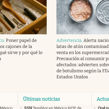
ico
.
Poner papel de
Advertencia
.
Alerta nacio
os cajones de la
latas de atún contaminad
qué sirve y por qué lo
venta en los supermercad
n
Precaución al consumir p
afectados: advierten sobr
de botulismo según la FD
Estados Unidos
Últimas noticias
Actua
 México,
SSN
Temblor en México HOY: de
Qué p