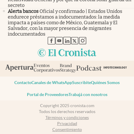
secreto
Alerta bancos
Oficial y confirmado | Estados Unidos
endurece préstamos a indocumentados: la medida
impacta a países como de México, Guatemala y El
Salvador, con la mayor presencia de migrantes
indocumentados
abre en nueva pestaña
abre en nueva pestaña
abre en nueva pestaña
abre en nueva pestaña
abre en nueva pestaña
Contacto
Canales de WhatsApp
Suscribite
Quiénes Somos
Portal de Proveedores
Trabajá con nosotros
Copyright 2025 cronista.com
Todos los derechos reservados
Términos y condiciones
Privacidad
Consentimiento