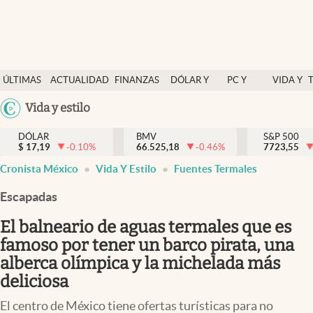
Últimas Noticias
ÚLTIMAS
ACTUALIDAD
FINANZAS
DÓLAR Y
PC Y
VIDA Y
Actualidad
NOTICIAS
Y
MERCADOS
CELULAR
ESTILO
Argentina
Vida y estilo
Finanzas y economía
ECONOMÍA
España
Dólar y mercados
DÓLAR
BMV
S&P 500
$
17,19
-0.10
%
66.525,18
-0.46
%
México
7723,55
Internacionales
Cronista México
Vida Y Estilo
Fuentes Termales
USA
Opinión
Colombia
Escapadas
Uruguay
Brand Strategy
El balneario de aguas termales que es
Pc y celular
famoso por tener un barco pirata, una
alberca olímpica y la michelada más
Vida y estilo
deliciosa
Tv
El centro de México tiene ofertas turísticas para no