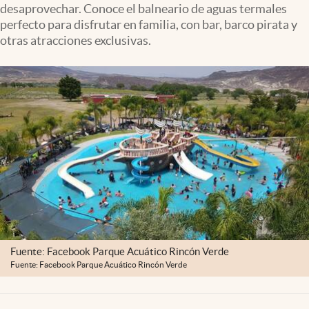
desaprovechar. Conoce el balneario de aguas termales
Clima
perfecto para disfrutar en familia, con bar, barco pirata y
Espiritualidad
otras atracciones exclusivas.
Mediakit
abre en nueva pestaña
México
Fuente: Facebook Parque Acuático Rincón Verde
Fuente: Facebook Parque Acuático Rincón Verde