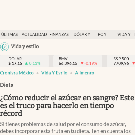
Últimas Noticias
ÚLTIMAS
ACTUALIDAD
FINANZAS
DÓLAR Y
PC Y
VIDA Y
Actualidad
NOTICIAS
Y
MERCADOS
CELULAR
ESTILO
Argentina
Vida y estilo
Finanzas y economía
ECONOMÍA
España
Dólar y mercados
DÓLAR
BMV
S&P 500
$
17,15
0.13
%
66.396,15
-0.19
%
México
7709,96
Internacionales
Cronista México
Vida Y Estilo
Alimento
USA
Opinión
Colombia
Dieta
Uruguay
Brand Strategy
¿Cómo reducir el azúcar en sangre? Este
Pc y celular
es el truco para hacerlo en tiempo
récord
Vida y estilo
Si tienes problemas de salud por el consumo de azúcar,
Tv
debes incorporar esta fruta en tu dieta. Ten en cuenta los