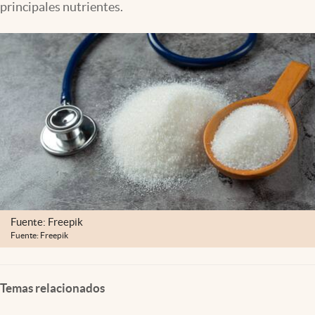
principales nutrientes.
Clima
Espiritualidad
Mediakit
abre en nueva pestaña
México
Fuente: Freepik
Fuente: Freepik
Temas relacionados