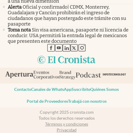
a una nueva dimensión”
Alerta
Oficial y confirmado| CDMX, Monterrey,
Guadalajara y Cancún prohibirán el ingreso de
ciudadanos que hayan postergado este trámite con su
pasaporte
Toma nota
Sin visa americana, pasaporte ni licencia de
conducir. USA permitirá la entrada legal de mexicanos
que presenten este documento
abre en nueva pestaña
abre en nueva pestaña
abre en nueva pestaña
abre en nueva pestaña
abre en nueva pestaña
Contacto
Canales de WhatsApp
Suscribite
Quiénes Somos
Portal de Proveedores
Trabajá con nosotros
Copyright 2025 cronista.com
Todos los derechos reservados
Términos y condiciones
Privacidad