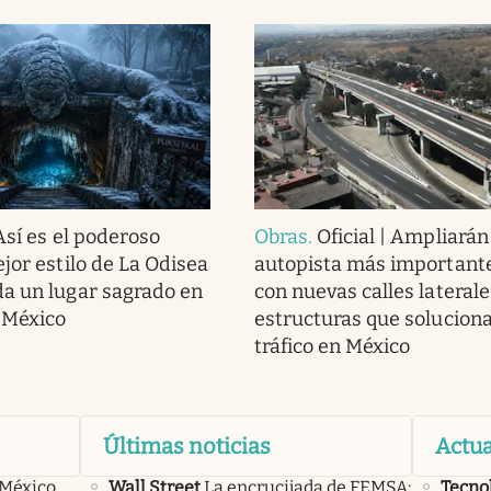
Así es el poderoso
Obras
.
Oficial | Ampliarán
jor estilo de La Odisea
autopista más importante
a un lugar sagrado en
con nuevas calles laterale
 México
estructuras que soluciona
tráfico en México
Últimas noticias
Actua
 México,
Wall Street
La encrucijada de FEMSA:
Tecno