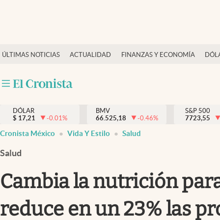
Últimas Noticias
ÚLTIMAS NOTICIAS
ACTUALIDAD
FINANZAS Y ECONOMÍA
DÓL
Actualidad
Finanzas y economía
Dólar y mercados
DÓLAR
BMV
S&P 500
Internacionales
$
17,21
-0.01
%
66.525,18
-0.46
%
7723,55
Opinión
Cronista México
Vida Y Estilo
Salud
Brand Strategy
Salud
Pc y celular
Cambia la nutrición para
Vida y estilo
reduce en un 23% las pr
Tv