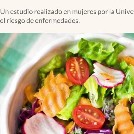
Clima
Un estudio realizado en mujeres por la Unive
Espiritualidad
el riesgo de enfermedades.
Mediakit
abre en nueva pestaña