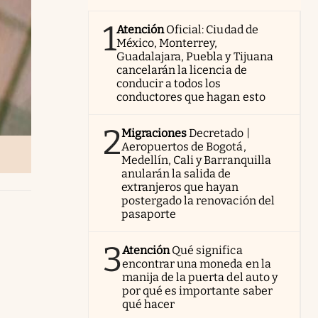
1
Atención
Oficial: Ciudad de
México, Monterrey,
Guadalajara, Puebla y Tijuana
cancelarán la licencia de
conducir a todos los
conductores que hagan esto
2
Migraciones
Decretado |
Aeropuertos de Bogotá,
Medellín, Cali y Barranquilla
anularán la salida de
extranjeros que hayan
postergado la renovación del
pasaporte
3
Atención
Qué significa
encontrar una moneda en la
manija de la puerta del auto y
por qué es importante saber
qué hacer