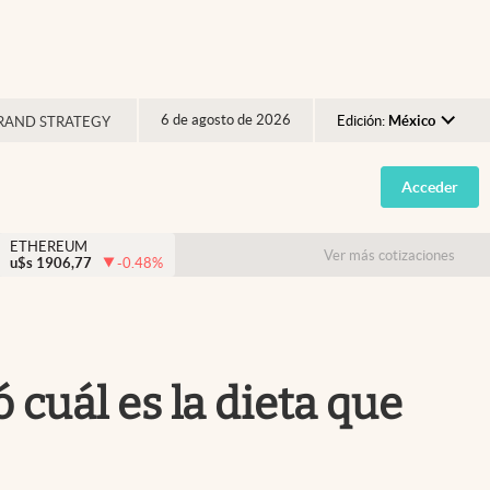
6 de agosto de 2026
Edición:
México
RAND STRATEGY
Argentina
Acceder
España
México
ETHEREUM
Ver más cotizaciones
u$s
1906,77
-0.48
%
USA
Colombia
Uruguay
 cuál es la dieta que