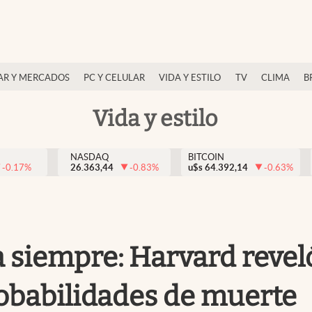
AR Y MERCADOS
PC Y CELULAR
VIDA Y ESTILO
TV
CLIMA
B
Vida y estilo
NASDAQ
BITCOIN
-0.17
%
26.363,44
-0.83
%
u$s
64.392,14
-0.63
%
 siempre: Harvard reveló
obabilidades de muerte