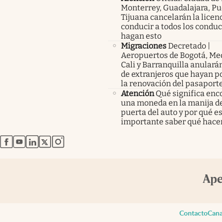
Monterrey, Guadalajara, Pu
Tijuana cancelarán la licen
conducir a todos los condu
hagan esto
Migraciones
Decretado |
Aeropuertos de Bogotá, Med
Cali y Barranquilla anularán
de extranjeros que hayan p
la renovación del pasaport
Atención
Qué significa enc
una moneda en la manija de
puerta del auto y por qué e
importante saber qué hace
abre en nueva pestaña
abre en nueva pestaña
abre en nueva pestaña
abre en nueva pestaña
abre en nueva pestaña
Contacto
Cana