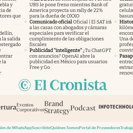
ebla y
UBS le pone freno mientras Bank of
gratui
cia de
America proyecta un rally de 22%
celula
ctores que
para la dueña de OXXO
basura
Comunicado oficial
Oficial | El SAT irá
Histor
a las casas con abogados y cámaras
kilóme
ellín,
especiales para verificar el
encont
 la salida
cumplimiento de las obligaciones
Una d
ostergado
fiscales
profes
e
convir
Publicidad "inteligente"
¿Tu ChatGPT
ontrar
con anuncios? OpenAI abre la
Pasap
 la
publicidad en México para usuarios
entrad
s
Free y Go
extran
r
renov
les de WhatsApp
Suscribite
Quiénes Somos
Portal de Proveedores
Trabaj