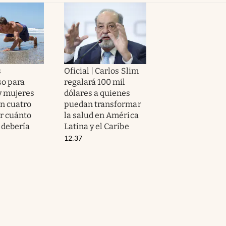
s
Oficial | Carlos Slim
so para
regalará 100 mil
y mujeres
dólares a quienes
n cuatro
puedan transformar
or cuánto
la salud en América
 debería
Latina y el Caribe
12:37