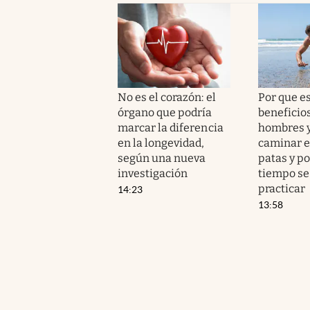
No es el corazón: el
Por que e
órgano que podría
beneficio
marcar la diferencia
hombres 
en la longevidad,
caminar e
según una nueva
patas y p
investigación
tiempo se
practicar
14:23
13:58