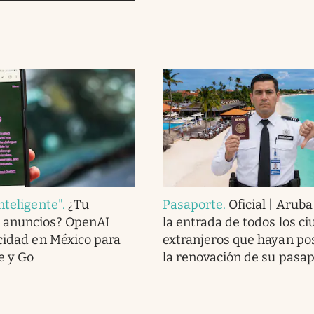
nteligente"
.
¿Tu
Pasaporte
.
Oficial | Arub
 anuncios? OpenAI
la entrada de todos los c
icidad en México para
extranjeros que hayan po
e y Go
la renovación de su pasa