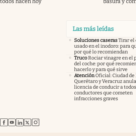
todos hacen hoy
basura y cóm
Las más leídas
Soluciones caseras
Tirar el
usado en el inodoro: para qu
por qué lo recomiendan
Truco
Rociar vinagre en el 
del coche: por qué recomi
hacerlo y para qué sirve
Atención
Oficial: Ciudad de
Querétaro y Veracruz anula
licencia de conducir a todos
conductores que cometen
infracciones graves
abre en nueva pestaña
abre en nueva pestaña
abre en nueva pestaña
abre en nueva pestaña
abre en nueva pestaña