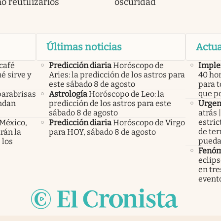
o reutilizarlos
oscuridad
Últimas noticias
Actua
 café
Predicción diaria
Horóscopo de
Imple
é sirve y
Aries: la predicción de los astros para
40 ho
este sábado 8 de agosto
para t
que p
parabrisas
Astrología
Horóscopo de Leo: la
endan
predicción de los astros para este
Urgen
sábado 8 de agosto
atrás
estric
 México,
Predicción diaria
Horóscopo de Virgo
de ter
rán la
para HOY, sábado 8 de agosto
pueda
 los
Fenó
eclips
en tre
event