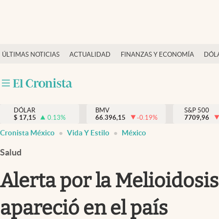
Últimas Noticias
ÚLTIMAS NOTICIAS
ACTUALIDAD
FINANZAS Y ECONOMÍA
DÓL
Actualidad
Finanzas y economía
Dólar y mercados
DÓLAR
BMV
S&P 500
Internacionales
$
17,15
0.13
%
66.396,15
-0.19
%
7709,96
Opinión
Cronista México
Vida Y Estilo
México
Brand Strategy
Salud
Pc y celular
Alerta por la Melioidosi
Vida y estilo
apareció en el país
Tv