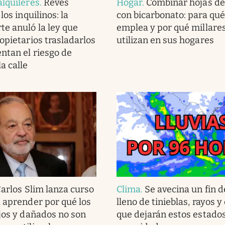
alquileres
.
Revés
Hogar
.
Combinar hojas de
los inquilinos: la
con bicarbonato: para qué
e anuló la ley que
emplea y por qué millares
opietarios trasladarlos
utilizan en sus hogares
entan el riesgo de
a calle
arlos Slim lanza curso
Clima
.
Se avecina un fin 
a aprender por qué los
lleno de tinieblas, rayos y
ejos y dañados no son
que dejarán estos estado