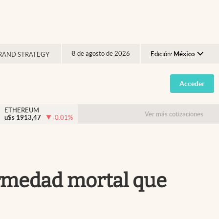
8 de agosto de 2026
Edición:
México
RAND STRATEGY
Argentina
Acceder
España
México
ETHEREUM
Ver más cotizaciones
u$s
1913,47
-0.01
%
USA
Colombia
Uruguay
fermedad mortal que