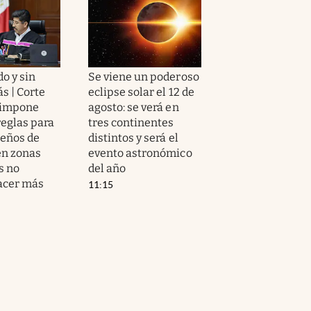
o y sin
Se viene un poderoso
ás | Corte
eclipse solar el 12 de
impone
agosto: se verá en
reglas para
tres continentes
ueños de
distintos y será el
en zonas
evento astronómico
s no
del año
acer más
11:15