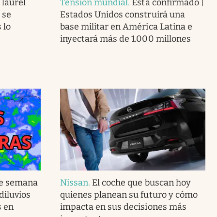
 laurel
Tensión mundial
.
Está confirmado |
 se
Estados Unidos construirá una
 lo
base militar en América Latina e
inyectará más de 1.000 millones
de semana
Nissan
.
El coche que buscan hoy
 diluvios
quienes planean su futuro y cómo
s en
impacta en sus decisiones más