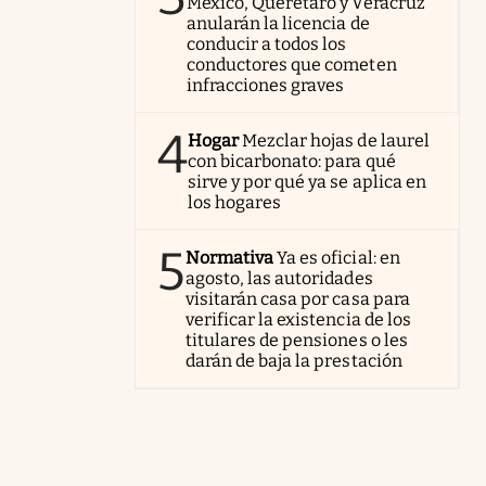
México, Querétaro y Veracruz
anularán la licencia de
conducir a todos los
conductores que cometen
infracciones graves
4
Hogar
Mezclar hojas de laurel
con bicarbonato: para qué
sirve y por qué ya se aplica en
los hogares
5
Normativa
Ya es oficial: en
agosto, las autoridades
visitarán casa por casa para
verificar la existencia de los
titulares de pensiones o les
darán de baja la prestación