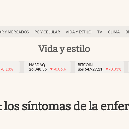
AR Y MERCADOS
PC Y CELULAR
VIDA Y ESTILO
TV
CLIMA
B
Vida y estilo
NASDAQ
BITCOIN
-0.18
%
26.348,35
-0.06
%
u$s
64.927,11
-0.03
%
s: los síntomas de la en