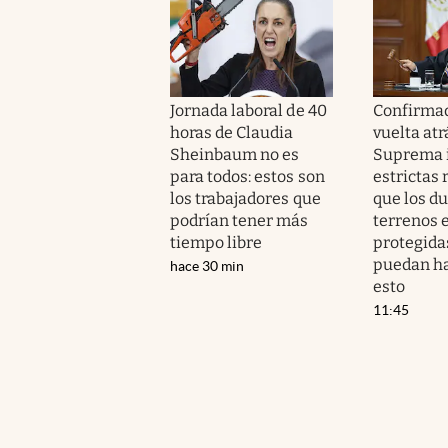
Jornada laboral de 40
Confirmad
horas de Claudia
vuelta atr
Sheinbaum no es
Suprema 
para todos: estos son
estrictas 
los trabajadores que
que los d
podrían tener más
terrenos 
tiempo libre
protegida
puedan h
hace 30 min
esto
11:45