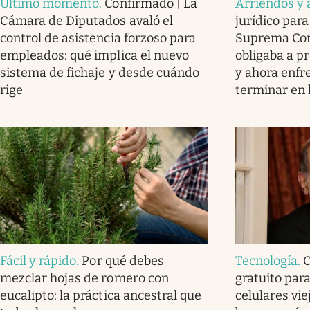
Último momento
.
Confirmado | La
Arriendos y 
Cámara de Diputados avaló el
jurídico para 
control de asistencia forzoso para
Suprema Cort
empleados: qué implica el nuevo
obligaba a pr
sistema de fichaje y desde cuándo
y ahora enfr
rige
terminar en l
Fácil y rápido
.
Por qué debes
Tecnología
.
C
mezclar hojas de romero con
gratuito par
eucalipto: la práctica ancestral que
celulares vi