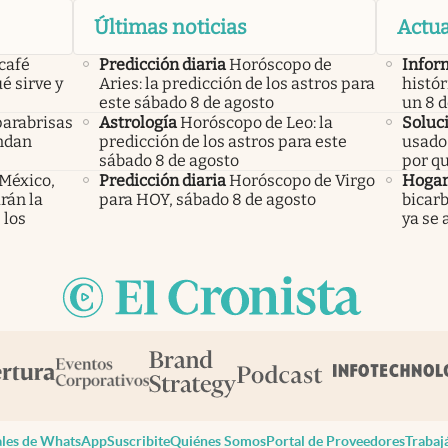
Últimas noticias
Actua
 café
Predicción diaria
Horóscopo de
Infor
é sirve y
Aries: la predicción de los astros para
histór
este sábado 8 de agosto
un 8 
parabrisas
Astrología
Horóscopo de Leo: la
Soluc
endan
predicción de los astros para este
usado 
sábado 8 de agosto
por q
 México,
Predicción diaria
Horóscopo de Virgo
Hoga
rán la
para HOY, sábado 8 de agosto
bicarb
 los
ya se 
les de WhatsApp
Suscribite
Quiénes Somos
Portal de Proveedores
Trabaj