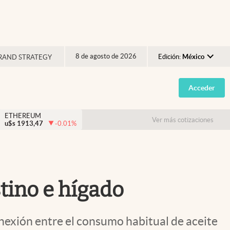
8 de agosto de 2026
Edición:
México
RAND STRATEGY
Argentina
Acceder
España
México
ETHEREUM
Ver más cotizaciones
u$s
1913,47
-0.01
%
USA
Colombia
Uruguay
stino e hígado
onexión entre el consumo habitual de aceite