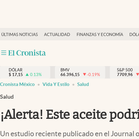
Últimas Noticias
ÚLTIMAS NOTICIAS
ACTUALIDAD
FINANZAS Y ECONOMÍA
DÓL
Actualidad
Finanzas y economía
Dólar y mercados
DÓLAR
BMV
S&P 500
Internacionales
$
17,15
0.13
%
66.396,15
-0.19
%
7709,96
Opinión
Cronista México
Vida Y Estilo
Salud
Brand Strategy
Salud
Pc y celular
¡Alerta! Este aceite podr
Vida y estilo
Tv
Un estudio reciente publicado en el Journal 