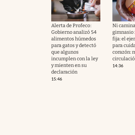
Alerta de Profeco:
Ni camina
Gobierno analizó 54
gimnasio n
alimentos húmedos
fija: el ej
para gatos y detectó
para cuida
que algunos
corazón: m
incumplen con la ley
circulaci
y mienten en su
14:36
declaración
15:46