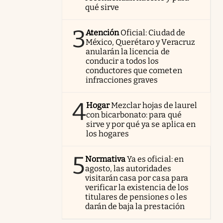
qué sirve
3
Atención
Oficial: Ciudad de
México, Querétaro y Veracruz
anularán la licencia de
conducir a todos los
conductores que cometen
infracciones graves
4
Hogar
Mezclar hojas de laurel
con bicarbonato: para qué
sirve y por qué ya se aplica en
los hogares
5
Normativa
Ya es oficial: en
agosto, las autoridades
visitarán casa por casa para
verificar la existencia de los
titulares de pensiones o les
darán de baja la prestación