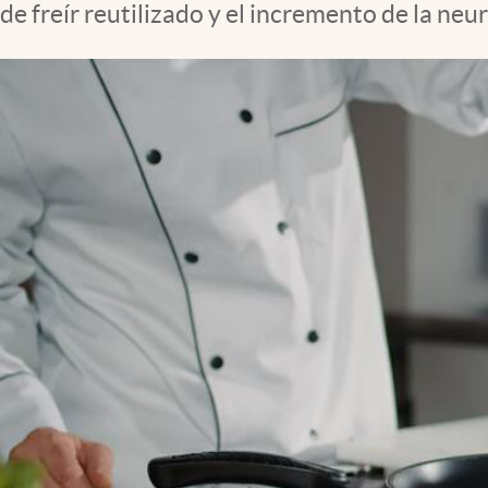
de freír reutilizado y el incremento de la ne
Clima
Espiritualidad
Mediakit
abre en nueva pestaña