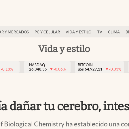
AR Y MERCADOS
PC Y CELULAR
VIDA Y ESTILO
TV
CLIMA
B
Vida y estilo
NASDAQ
BITCOIN
-0.18
%
26.348,35
-0.06
%
u$s
64.927,11
-0.03
%
ía dañar tu cerebro, inte
of Biological Chemistry ha establecido una c