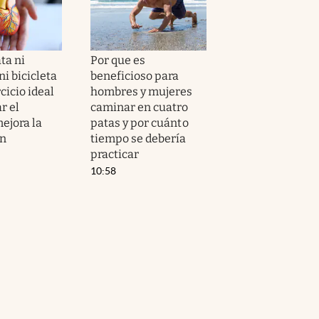
ta ni
Por que es
i bicicleta
beneficioso para
ercicio ideal
hombres y mujeres
r el
caminar en cuatro
ejora la
patas y por cuánto
ón
tiempo se debería
practicar
10:58