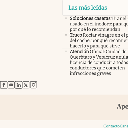
Las más leídas
Soluciones caseras
Tirar el
usado en el inodoro: para qu
por qué lo recomiendan
Truco
Rociar vinagre en el 
del coche: por qué recomi
hacerlo y para qué sirve
Atención
Oficial: Ciudad de
Querétaro y Veracruz anula
licencia de conducir a todos
conductores que cometen
infracciones graves
abre en nueva pestaña
abre en nueva pestaña
abre en nueva pestaña
abre en nueva pestaña
abre en nueva pestaña
Contacto
Cana