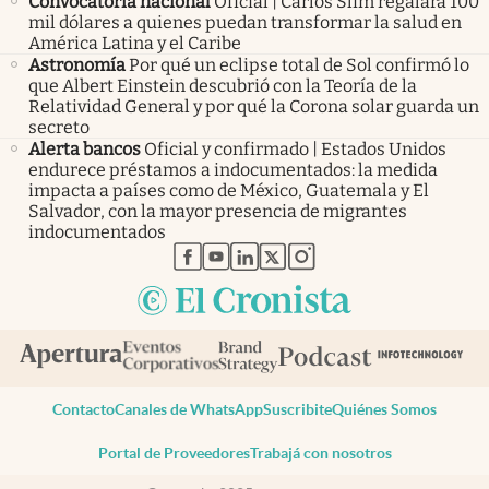
Convocatoria nacional
Oficial | Carlos Slim regalará 100
mil dólares a quienes puedan transformar la salud en
América Latina y el Caribe
Astronomía
Por qué un eclipse total de Sol confirmó lo
que Albert Einstein descubrió con la Teoría de la
Relatividad General y por qué la Corona solar guarda un
secreto
Alerta bancos
Oficial y confirmado | Estados Unidos
endurece préstamos a indocumentados: la medida
impacta a países como de México, Guatemala y El
Salvador, con la mayor presencia de migrantes
indocumentados
abre en nueva pestaña
abre en nueva pestaña
abre en nueva pestaña
abre en nueva pestaña
abre en nueva pestaña
Contacto
Canales de WhatsApp
Suscribite
Quiénes Somos
Portal de Proveedores
Trabajá con nosotros