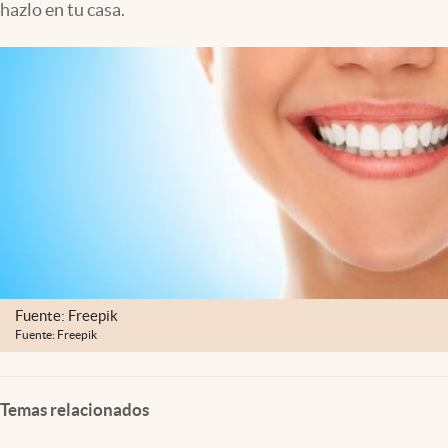
hazlo en tu casa.
Clima
Espiritualidad
Mediakit
abre en nueva pestaña
México
Fuente: Freepik
Fuente: Freepik
Temas relacionados