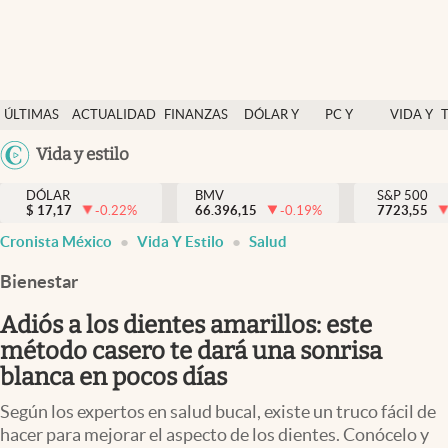
Últimas Noticias
ÚLTIMAS
ACTUALIDAD
FINANZAS
DÓLAR Y
PC Y
VIDA Y
Actualidad
NOTICIAS
Y
MERCADOS
CELULAR
ESTILO
Argentina
Vida y estilo
Finanzas y economía
ECONOMÍA
España
Dólar y mercados
DÓLAR
BMV
S&P 500
$
17,17
-0.22
%
66.396,15
-0.19
%
México
7723,55
Internacionales
Cronista México
Vida Y Estilo
Salud
USA
Opinión
Colombia
Bienestar
Uruguay
Brand Strategy
Adiós a los dientes amarillos: este
Pc y celular
método casero te dará una sonrisa
blanca en pocos días
Vida y estilo
Según los expertos en salud bucal, existe un truco fácil de
Tv
hacer para mejorar el aspecto de los dientes. Conócelo y