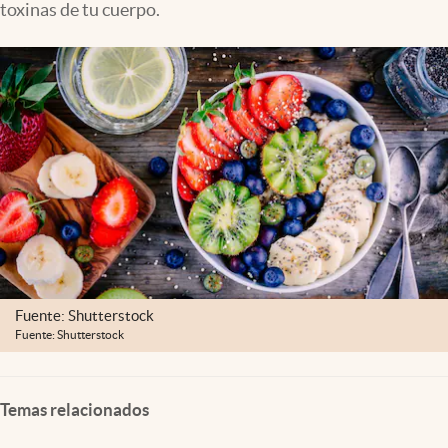
toxinas de tu cuerpo.
Clima
Espiritualidad
Mediakit
abre en nueva pestaña
México
Fuente: Shutterstock
Fuente: Shutterstock
Temas relacionados