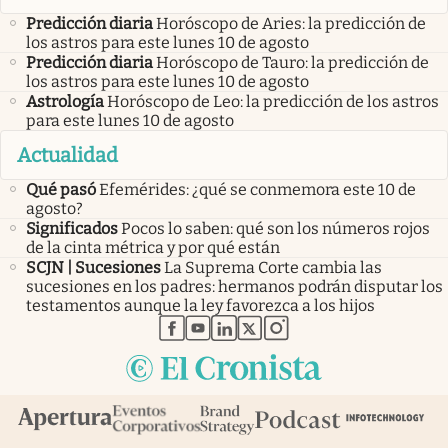
Predicción diaria
Horóscopo de Aries: la predicción de
los astros para este lunes 10 de agosto
Predicción diaria
Horóscopo de Tauro: la predicción de
los astros para este lunes 10 de agosto
Astrología
Horóscopo de Leo: la predicción de los astros
para este lunes 10 de agosto
Actualidad
Qué pasó
Efemérides: ¿qué se conmemora este 10 de
agosto?
Significados
Pocos lo saben: qué son los números rojos
de la cinta métrica y por qué están
SCJN | Sucesiones
La Suprema Corte cambia las
sucesiones en los padres: hermanos podrán disputar los
testamentos aunque la ley favorezca a los hijos
abre en nueva pestaña
abre en nueva pestaña
abre en nueva pestaña
abre en nueva pestaña
abre en nueva pestaña