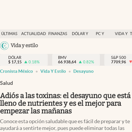
Últimas Noticias
ÚLTIMAS
ACTUALIDAD
FINANZAS
DÓLAR Y
PC Y
VIDA Y
Actualidad
NOTICIAS
Y
MERCADOS
CELULAR
ESTILO
Argentina
Vida y estilo
Finanzas y economía
ECONOMÍA
España
Dólar y mercados
DÓLAR
BMV
S&P 500
$
17,15
0.18
%
66.938,64
0.82
%
México
7709,96
Internacionales
Cronista México
Vida Y Estilo
Desayuno
USA
Opinión
Colombia
Salud
Uruguay
Brand Strategy
Adiós a las toxinas: el desayuno que está
Pc y celular
lleno de nutrientes y es el mejor para
empezar las mañanas
Vida y estilo
Conoce esta opción saludable que es fácil de preparar y te
Tv
ayudará a sentirte mejor, pues puede eliminar todas las