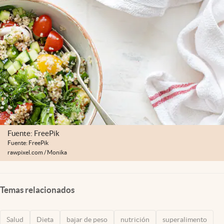
Clima
Espiritualidad
Mediakit
abre en nueva pestaña
México
Fuente: FreePik
Fuente: FreePik
rawpixel.com / Monika
Temas relacionados
Salud
Dieta
bajar de peso
nutrición
superalimento