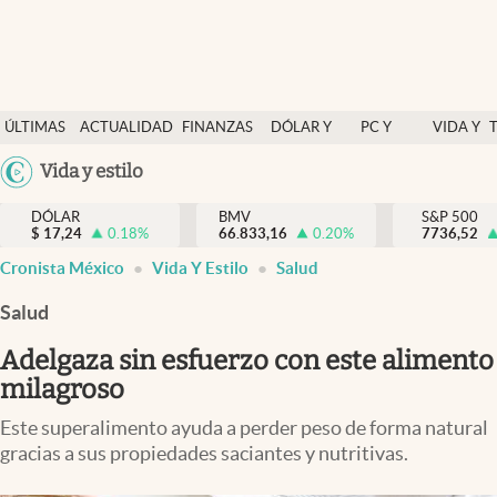
Últimas Noticias
ÚLTIMAS
ACTUALIDAD
FINANZAS
DÓLAR Y
PC Y
VIDA Y
Actualidad
NOTICIAS
Y
MERCADOS
CELULAR
ESTILO
Argentina
Vida y estilo
Finanzas y economía
ECONOMÍA
España
Dólar y mercados
DÓLAR
BMV
S&P 500
$
17,24
0.18
%
66.833,16
0.20
%
México
7736,52
Internacionales
Cronista México
Vida Y Estilo
Salud
USA
Opinión
Colombia
Salud
Uruguay
Brand Strategy
Adelgaza sin esfuerzo con este alimento
Pc y celular
milagroso
Vida y estilo
Este superalimento ayuda a perder peso de forma natural
gracias a sus propiedades saciantes y nutritivas.
Tv