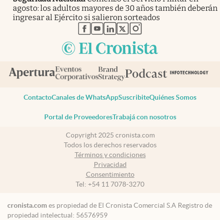
agosto: los adultos mayores de 30 años también deberán
ingresar al Ejército si salieron sorteados
abre en nueva pestaña
abre en nueva pestaña
abre en nueva pestaña
abre en nueva pestaña
abre en nueva pestaña
Contacto
Canales de WhatsApp
Suscribite
Quiénes Somos
Portal de Proveedores
Trabajá con nosotros
Copyright 2025 cronista.com
Todos los derechos reservados
Términos y condiciones
Privacidad
Consentimiento
Tel:
+54 11 7078-3270
cronista.com
es propiedad de El Cronista Comercial S.A Registro de
propiedad intelectual: 56576959