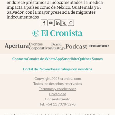
endurece préstamos a indocumentados: la medida
impacta a países como de México, Guatemala y El
Salvador, con la mayor presencia de migrantes
indocumentados
abre en nueva pestaña
abre en nueva pestaña
abre en nueva pestaña
abre en nueva pestaña
abre en nueva pestaña
Contacto
Canales de WhatsApp
Suscribite
Quiénes Somos
Portal de Proveedores
Trabajá con nosotros
Copyright 2025 cronista.com
Todos los derechos reservados
Términos y condiciones
Privacidad
Consentimiento
Tel:
+54 11 7078-3270