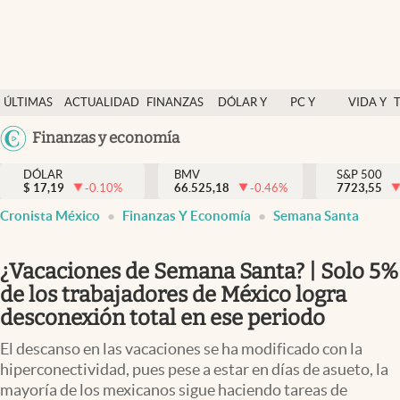
Últimas Noticias
ÚLTIMAS
ACTUALIDAD
FINANZAS
DÓLAR Y
PC Y
VIDA Y
Actualidad
NOTICIAS
Y
MERCADOS
CELULAR
ESTILO
Argentina
Finanzas y economía
Finanzas y economía
ECONOMÍA
España
Dólar y mercados
DÓLAR
BMV
S&P 500
$
17,19
-0.10
%
66.525,18
-0.46
%
México
7723,55
Internacionales
Cronista México
Finanzas Y Economía
Semana Santa
USA
Opinión
Colombia
¿Vacaciones de Semana Santa? | Solo 5%
Uruguay
Brand Strategy
de los trabajadores de México logra
Pc y celular
desconexión total en ese periodo
Vida y estilo
El descanso en las vacaciones se ha modificado con la
hiperconectividad, pues pese a estar en días de asueto, la
Tv
mayoría de los mexicanos sigue haciendo tareas de