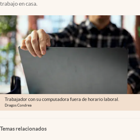
trabajo en casa.
Clima
Espiritualidad
Mediakit
abre en nueva pestaña
México
Trabajador con su computadora fuera de horario laboral.
Dragos Condrea
Temas relacionados