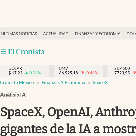
Últimas Noticias
ÚLTIMAS NOTICIAS
ACTUALIDAD
FINANZAS Y ECONOMÍA
DÓL
Actualidad
Finanzas y economía
Dólar y mercados
DÓLAR
BMV
S&P 500
Internacionales
$
17,22
0.04
%
66.525,18
-0.46
%
7723,55
Opinión
Cronista México
Finanzas Y Economía
SpaceX
Brand Strategy
Análisis IA
Pc y celular
SpaceX, OpenAI, Anthropi
Vida y estilo
gigantes de la IA a mostr
Tv