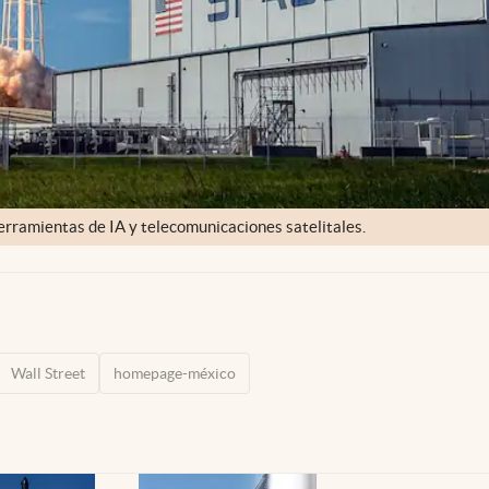
herramientas de IA y telecomunicaciones satelitales.
Wall Street
homepage-méxico