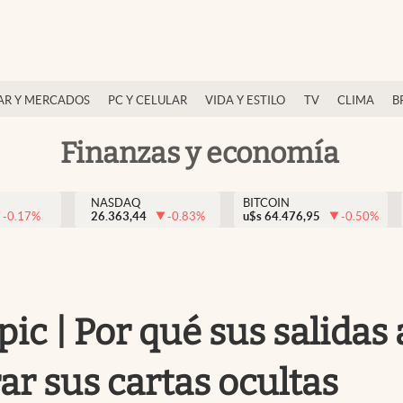
AR Y MERCADOS
PC Y CELULAR
VIDA Y ESTILO
TV
CLIMA
B
Finanzas y economía
NASDAQ
BITCOIN
-0.17
%
26.363,44
-0.83
%
u$s
64.476,95
-0.50
%
c | Por qué sus salidas a
ar sus cartas ocultas