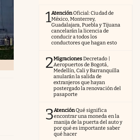
1
Atención
Oficial: Ciudad de
México, Monterrey,
Guadalajara, Puebla y Tijuana
cancelarán la licencia de
conducir a todos los
conductores que hagan esto
2
Migraciones
Decretado |
Aeropuertos de Bogotá,
Medellín, Cali y Barranquilla
anularán la salida de
extranjeros que hayan
postergado la renovación del
pasaporte
3
Atención
Qué significa
encontrar una moneda en la
manija de la puerta del auto y
por qué es importante saber
qué hacer