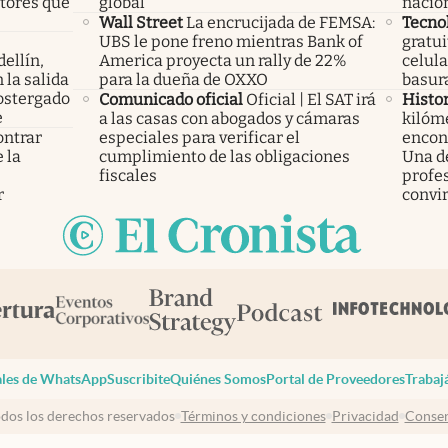
ctores que
global
nacio
Wall Street
La encrucijada de FEMSA:
Tecno
UBS le pone freno mientras Bank of
gratui
ellín,
America proyecta un rally de 22%
celula
 la salida
para la dueña de OXXO
basura
ostergado
Comunicado oficial
Oficial | El SAT irá
Histor
e
a las casas con abogados y cámaras
kilóme
ontrar
especiales para verificar el
encont
 la
cumplimiento de las obligaciones
Una d
s
fiscales
profes
r
convir
les de WhatsApp
Suscribite
Quiénes Somos
Portal de Proveedores
Trabaj
dos los derechos reservados
Términos y condiciones
Privacidad
Consen