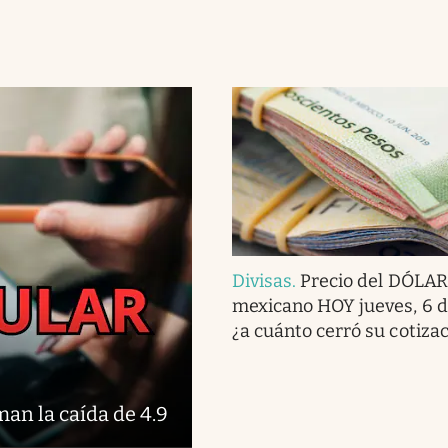
Divisas
.
Precio del DÓLAR
mexicano HOY jueves, 6 d
¿a cuánto cerró su cotiza
an la caída de 4.9