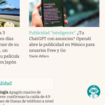
a 3
Publicidad "inteligente"
.
¿Tu
os días
ChatGPT con anuncios? OpenAI
amor de su
abre la publicidad en México para
, un
usuarios Free y Go
u película
Yanin Alfaro
 en Japón
lidad
logía
Apagón masivo de
res: confirman la caída de 4.9
es de líneas de teléfono a nivel