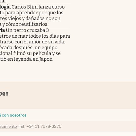
nal
logía
Carlos Slim lanza curso
to para aprender por qué los
res viejos y dañados no son
 y cómo reutilizarlos
ia
Un perro cruzaba 3
tros de mar todos los días para
rarse con el amor de su vida.
écada después, un equipo
ional filmó su película y se
tió en leyenda en Japón
á con nosotros
timiento
Tel:
+54 11 7078-3270