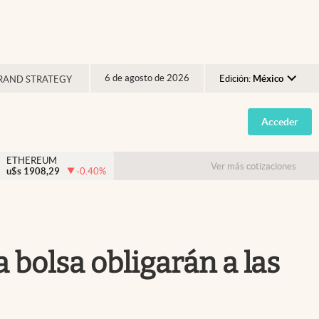
6 de agosto de 2026
Edición:
México
RAND STRATEGY
Argentina
Acceder
España
México
ETHEREUM
Ver más cotizaciones
u$s
1908,29
-0.40
%
USA
Colombia
Uruguay
 bolsa obligarán a las