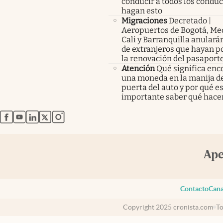
conducir a todos los condu
hagan esto
Migraciones
Decretado |
Aeropuertos de Bogotá, Med
Cali y Barranquilla anularán
de extranjeros que hayan p
la renovación del pasaport
Atención
Qué significa enc
una moneda en la manija de
puerta del auto y por qué e
importante saber qué hace
abre en nueva pestaña
abre en nueva pestaña
abre en nueva pestaña
abre en nueva pestaña
abre en nueva pestaña
Contacto
Cana
Copyright 2025 cronista.com
To