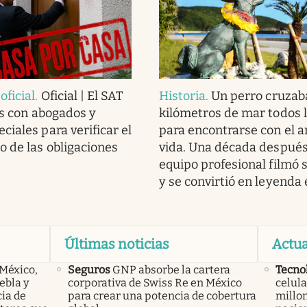
ficial
.
Oficial | El SAT
Historia
.
Un perro cruzab
as con abogados y
kilómetros de mar todos l
ciales para verificar el
para encontrarse con el 
 de las obligaciones
vida. Una década después
equipo profesional filmó s
y se convirtió en leyenda
Últimas noticias
Actua
 México,
Seguros
GNP absorbe la cartera
Tecno
ebla y
corporativa de Swiss Re en México
celula
cia de
para crear una potencia de cobertura
millon