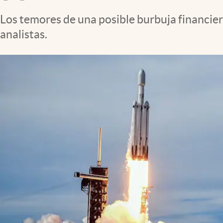
Clima
Los temores de una posible burbuja financier
Espiritualidad
analistas.
Mediakit
abre en nueva pestaña